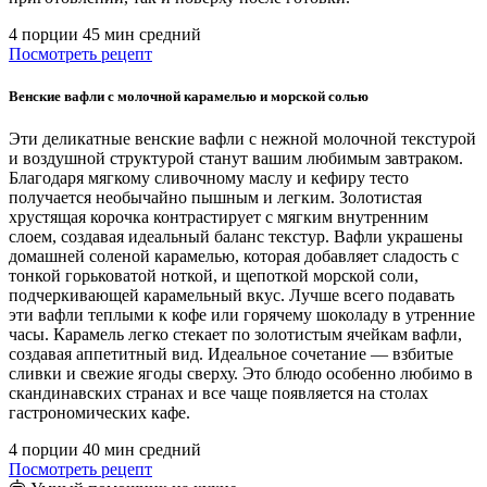
4 порции
45 мин
средний
Посмотреть рецепт
Венские вафли с молочной карамелью и морской солью
Эти деликатные венские вафли с нежной молочной текстурой
и воздушной структурой станут вашим любимым завтраком.
Благодаря мягкому сливочному маслу и кефиру тесто
получается необычайно пышным и легким. Золотистая
хрустящая корочка контрастирует с мягким внутренним
слоем, создавая идеальный баланс текстур. Вафли украшены
домашней соленой карамелью, которая добавляет сладость с
тонкой горьковатой ноткой, и щепоткой морской соли,
подчеркивающей карамельный вкус. Лучше всего подавать
эти вафли теплыми к кофе или горячему шоколаду в утренние
часы. Карамель легко стекает по золотистым ячейкам вафли,
создавая аппетитный вид. Идеальное сочетание — взбитые
сливки и свежие ягоды сверху. Это блюдо особенно любимо в
скандинавских странах и все чаще появляется на столах
гастрономических кафе.
4 порции
40 мин
средний
Посмотреть рецепт