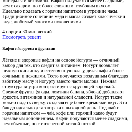
минералы и витамины. Вафли получаются менее сладкими,
чем с сахаром, но с более сложным, глубоким вкусом.
Идеально подавать с горячим напитком в утренние часы.
Традиционное сочетание мёда и масла создаёт классический
вкус, любимый многими поколениями.
4 порции
30 мин
легкий
Посмотреть рецепт
Вафли с йогуртом и фруктами
Лёгкие и здоровые вафли на основе йогурта — отличный
выбор для тех, кто следит за питанием. Йогурт добавляет
нежную кислинку и естественную влагу, делая вафли более
сочными и нежными. Тесто получается воздушным благодаря
взбитому маслу и йогурту вместо части молока. Нежная
структура внутри контрастирует с хрустящей корочкой.
Свежие фрукты (ягоды, ломтики банана, яблока) добавляют
яркости, витаминов и натуральной сладости. Йогурт также
можно подать сверху, создавая ещё более кремовый вкус. Это
блюдо идеально для завтрака в выходной день. Подавай с
горячим напитком — чай, кофе или горячий какао будут
идеальным дополнением. Вафли получаются менее сладкими,
чем обычные, но с интересной кислой ноткой.