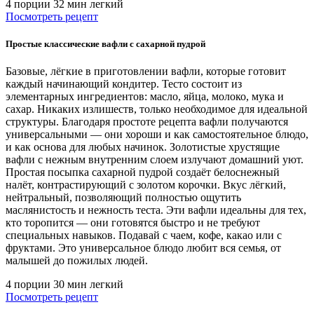
4 порции
32 мин
легкий
Посмотреть рецепт
Простые классические вафли с сахарной пудрой
Базовые, лёгкие в приготовлении вафли, которые готовит
каждый начинающий кондитер. Тесто состоит из
элементарных ингредиентов: масло, яйца, молоко, мука и
сахар. Никаких излишеств, только необходимое для идеальной
структуры. Благодаря простоте рецепта вафли получаются
универсальными — они хороши и как самостоятельное блюдо,
и как основа для любых начинок. Золотистые хрустящие
вафли с нежным внутренним слоем излучают домашний уют.
Простая посыпка сахарной пудрой создаёт белоснежный
налёт, контрастирующий с золотом корочки. Вкус лёгкий,
нейтральный, позволяющий полностью ощутить
маслянистость и нежность теста. Эти вафли идеальны для тех,
кто торопится — они готовятся быстро и не требуют
специальных навыков. Подавай с чаем, кофе, какао или с
фруктами. Это универсальное блюдо любит вся семья, от
малышей до пожилых людей.
4 порции
30 мин
легкий
Посмотреть рецепт