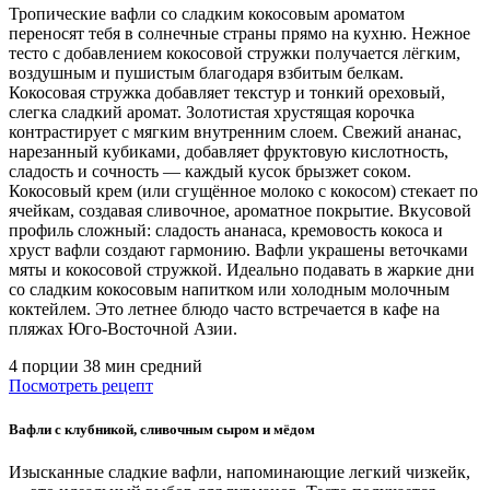
Тропические вафли со сладким кокосовым ароматом
переносят тебя в солнечные страны прямо на кухню. Нежное
тесто с добавлением кокосовой стружки получается лёгким,
воздушным и пушистым благодаря взбитым белкам.
Кокосовая стружка добавляет текстур и тонкий ореховый,
слегка сладкий аромат. Золотистая хрустящая корочка
контрастирует с мягким внутренним слоем. Свежий ананас,
нарезанный кубиками, добавляет фруктовую кислотность,
сладость и сочность — каждый кусок брызжет соком.
Кокосовый крем (или сгущённое молоко с кокосом) стекает по
ячейкам, создавая сливочное, ароматное покрытие. Вкусовой
профиль сложный: сладость ананаса, кремовость кокоса и
хруст вафли создают гармонию. Вафли украшены веточками
мяты и кокосовой стружкой. Идеально подавать в жаркие дни
со сладким кокосовым напитком или холодным молочным
коктейлем. Это летнее блюдо часто встречается в кафе на
пляжах Юго-Восточной Азии.
4 порции
38 мин
средний
Посмотреть рецепт
Вафли с клубникой, сливочным сыром и мёдом
Изысканные сладкие вафли, напоминающие легкий чизкейк,