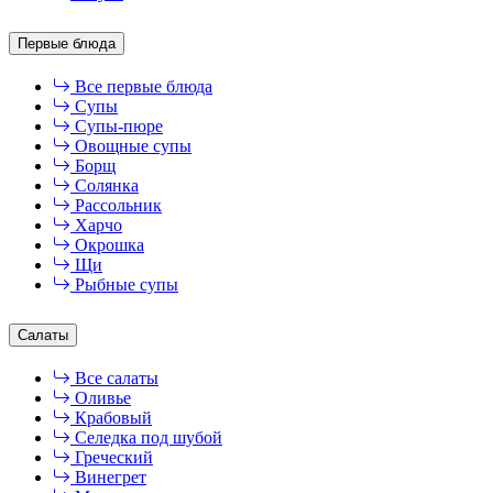
Первые блюда
Все первые блюда
Супы
Супы-пюре
Овощные супы
Борщ
Солянка
Рассольник
Харчо
Окрошка
Щи
Рыбные супы
Салаты
Все салаты
Оливье
Крабовый
Селедка под шубой
Греческий
Винегрет