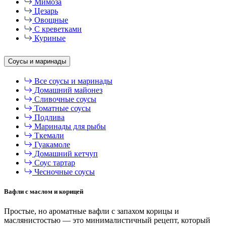
Мимоза
Цезарь
Овощные
С креветками
Куриные
Соусы и маринады
Все соусы и маринады
Домашний майонез
Сливочные соусы
Томатные соусы
Подлива
Маринады для рыбы
Ткемали
Гуакамоле
Домашний кетчуп
Соус тартар
Чесночные соусы
Вафли с маслом и корицей
Простые, но ароматные вафли с запахом корицы и
маслянистостью — это минималистичный рецепт, который