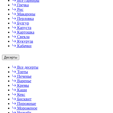
Все гарниры
Гречка
Рис
Макароны
Перловка
Булгур
Капуста
Картошка
Свекла
Кукуруза
Кабачки
Десерты
Все десерты
Торты
Печенье
Варенье
Кремы
Каши
Кекс
Бисквит
Пирожные
Мороженое
Чизкейк