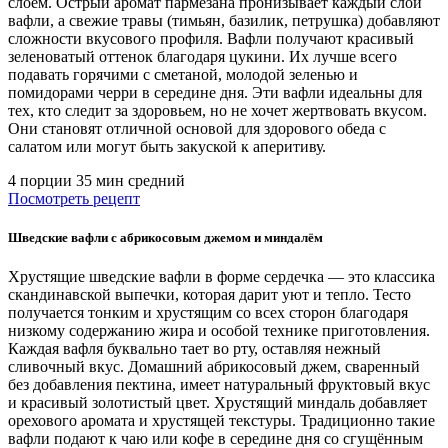
слоем. Острый аромат пармезана пронизывает каждый слой
вафли, а свежие травы (тимьян, базилик, петрушка) добавляют
сложности вкусового профиля. Вафли получают красивый
зеленоватый оттенок благодаря цукини. Их лучше всего
подавать горячими с сметаной, молодой зеленью и
помидорами черри в середине дня. Эти вафли идеальны для
тех, кто следит за здоровьем, но не хочет жертвовать вкусом.
Они становят отличной основой для здорового обеда с
салатом или могут быть закуской к аперитиву.
4 порции
35 мин
средний
Посмотреть рецепт
Шведские вафли с абрикосовым джемом и миндалём
Хрустящие шведские вафли в форме сердечка — это классика
скандинавской выпечки, которая дарит уют и тепло. Тесто
получается тонким и хрустящим со всех сторон благодаря
низкому содержанию жира и особой технике приготовления.
Каждая вафля буквально тает во рту, оставляя нежный
сливочный вкус. Домашний абрикосовый джем, сваренный
без добавления пектина, имеет натуральный фруктовый вкус
и красивый золотистый цвет. Хрустящий миндаль добавляет
орехового аромата и хрустящей текстуры. Традиционно такие
вафли подают к чаю или кофе в середине дня со сгущённым