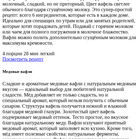
молочный, сладкий, но не приторный. Цвет вафель светлее
обычного благодаря сгущённому молоку. Это супер-простой
рецепт: всего 6 ингредиентов, которые есть в каждом доме.
Идеально для спешащих по утрам или для занятых родителей,
которые хотят порадовать детей. Подавай с горячим молоком
или чаем для полного погружения в молочное блаженство.
Вафли можно полить дополнительно сгущённым молоком для
максимума кремовости.
4 порции
28 мин
легкий
Посмотреть рецепт
Медовые вафли
Сладкие и ароматные медовые вафли с натуральным медовым
вкусом — идеальный выбор для любителей натуральной
сладости. Мёд добавляет не только сладость, но и
специальный аромат, который нельзя получить с обычным
сахаром. Структура вафель получается нежной и влажной
благодаря медовой глазури. Золотистый цвет вафель
подчеркивает медовый оттенок. Тесто простое, но вкусное
благодаря натуральному меду. Вафли излучают приятный
медовый аромат, который заполняет всю кухню. Кроме того,
мёд имеет полезные свойства: натуральные ферменты,