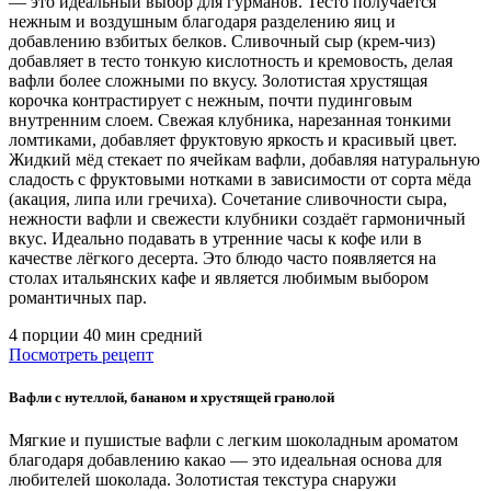
— это идеальный выбор для гурманов. Тесто получается
нежным и воздушным благодаря разделению яиц и
добавлению взбитых белков. Сливочный сыр (крем-чиз)
добавляет в тесто тонкую кислотность и кремовость, делая
вафли более сложными по вкусу. Золотистая хрустящая
корочка контрастирует с нежным, почти пудинговым
внутренним слоем. Свежая клубника, нарезанная тонкими
ломтиками, добавляет фруктовую яркость и красивый цвет.
Жидкий мёд стекает по ячейкам вафли, добавляя натуральную
сладость с фруктовыми нотками в зависимости от сорта мёда
(акация, липа или гречиха). Сочетание сливочности сыра,
нежности вафли и свежести клубники создаёт гармоничный
вкус. Идеально подавать в утренние часы к кофе или в
качестве лёгкого десерта. Это блюдо часто появляется на
столах итальянских кафе и является любимым выбором
романтичных пар.
4 порции
40 мин
средний
Посмотреть рецепт
Вафли с нутеллой, бананом и хрустящей гранолой
Мягкие и пушистые вафли с легким шоколадным ароматом
благодаря добавлению какао — это идеальная основа для
любителей шоколада. Золотистая текстура снаружи