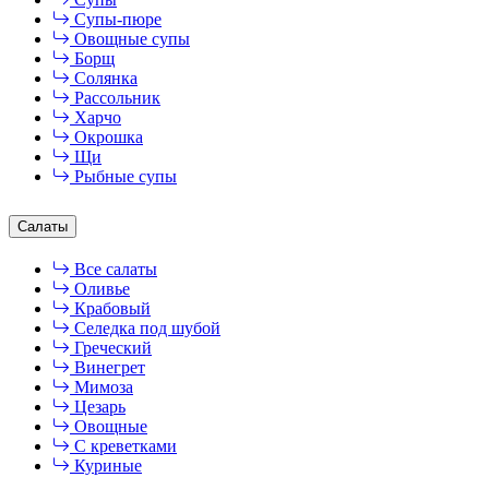
Супы-пюре
Овощные супы
Борщ
Солянка
Рассольник
Харчо
Окрошка
Щи
Рыбные супы
Салаты
Все салаты
Оливье
Крабовый
Селедка под шубой
Греческий
Винегрет
Мимоза
Цезарь
Овощные
С креветками
Куриные