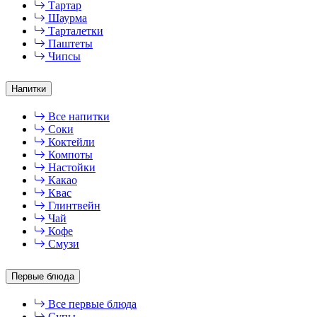
Тартар
Шаурма
Тарталетки
Паштеты
Чипсы
Напитки
Все напитки
Соки
Коктейли
Компоты
Настойки
Какао
Квас
Глинтвейн
Чай
Кофе
Смузи
Первые блюда
Все первые блюда
Супы