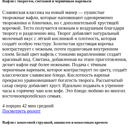
Вафли с творогом, сметаной и черничным вареньем
Славянская классика на новый манер — пушистые
творожные вафли, которые напоминают одновременно
творожники и блинчики, но с дополнительной хрустящей
корочкой. Тесто получается нежным и воздушным благодаря
творогу и разделению яиц. Творог добавляет натуральный
молочный вкус с лёгкой кислинкой и плотность, которая
создаёт особую текстуру. Золотистая хрустящая корочка
контрастирует с нежным, почти пудинговым внутренним
слоем. Белый цвет вафель с тонкими вкраплениями создаёт
красивый вид. Сметана, добавленная на этапе приготовления,
делает вафли ещё более нежными. Подача с тёмным
черничным вареньем, которое контрастирует по цвету, создаёт
классическое славянское блюдо. Кислотность варенья
прекрасно уравновешивает богатость творога. Рассыпчатый
сахар сверху добавляет хруст. Идеально подавать в утренние
часы к горячему чаю или кофе. Это блюдо любимо во многих
восточноевропейских семьях.
4 порции
42 мин
средний
Посмотреть рецепт
Вафли с кокосовой стружкой, ананасом и кокосовым кремом