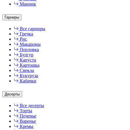
Манник
Гарниры
Все гарниры
Гречка
Рис
Макароны
Перловка
Булгур
Капуста
Картошка
Свекла
Кукуруза
Кабачки
Десерты
Все десерты
Торты
Печенье
Варенье
Кремы