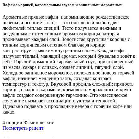
Вафли с корицей, карамельным соусом и ванильным мороженым
Ароматные пряные вафли, напоминающие рождественское
печенье и осенние латте, — это идеальный выбор для
любителей тёплых специй. Тесто получается нежным и
воздушным с интенсивным ароматом корицы, которая
пронизывает каждый слой. Золотистая хрустящая корочка с
тонким коричневым оттенком благодаря корице
контрастирует с мягким внутренним слоем. Каждая вафля
излучает тёплый, манящий аромат, который буквально зовёт к
себе. Горячий домашний карамельный соус, приготовленный
из масла, сахара и сливок, создаёт липкий, тягучий слой.
Холодное ванильное мороженое, положенное поверх горячей
вафли, начинает медленно таять, создавая контраст
температур и текстур. Вкусовой профиль сложный: пряность
корицы, сладость карамели, кремовость мороженого и хруст
вафли создают совершенную гармонию. Это классическое
сочетание вызывает ассоциации с уютом и теплотой.
Идеально подавать в прохладные вечера с горячим кофе или
какао.
4 порции
35 мин
легкий
Посмотреть рецепт