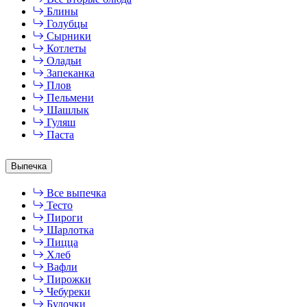
Блины
Голубцы
Сырники
Котлеты
Оладьи
Запеканка
Плов
Пельмени
Шашлык
Гуляш
Паста
Выпечка
Все выпечка
Тесто
Пироги
Шарлотка
Пицца
Хлеб
Вафли
Пирожки
Чебуреки
Булочки