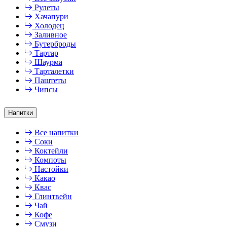
Рулеты
Хачапури
Холодец
Заливное
Бутерброды
Тартар
Шаурма
Тарталетки
Паштеты
Чипсы
Напитки
Все напитки
Соки
Коктейли
Компоты
Настойки
Какао
Квас
Глинтвейн
Чай
Кофе
Смузи