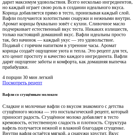
дарит максимум удовольствия. Всего несколько ингредиентов,
но каждый играет свою роль в создании идеального вкуса.
Корица добавляется прямо в тесто, пронизывая каждый слой.
Вафли получаются золотистыми снаружи и нежными внутри.
Аромат корицы буквально зовёт с кухни. Сливочное масло
подчеркивает естественный вкус теста. Никаких излишеств,
только настоящий домашний вкус. Вафли идеальны просто
так, без начинок — каждый укус — это удовольствие.
Подавай с горячим напитком в утренние часы. Аромат
корицы создаёт ощущение уюта и тепла. Это рецепт для тех,
кто ценит простоту и качество каждого ингредиента. Вафли
дарят ощущение заботы и комфорта, как домашняя выпечка
прабабушки.
4 порции
30 мин
легкий
Посмотреть рецепт
Вафли со сгущённым молоком
Сладкие и молочные вафли со вкусом знакомого с детства
сгущённого молока — это ностальгический рецепт, который
приносит радость. Сгущённое молоко добавляет в тесто
кремовость, естественную сладость и плотность. Структура
вафель получается нежной и влажной благодаря сгущенке.
Внутри вафля остаётся мягкой, а снаружи хрустит. Вкус