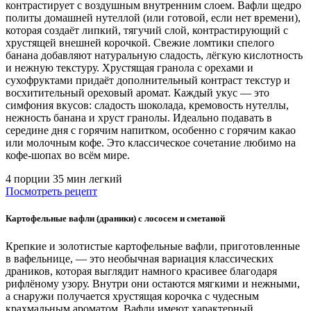
контрастирует с воздушным внутренним слоем. Вафли щедро
политы домашней нутеллой (или готовой, если нет времени),
которая создаёт липкий, тягучий слой, контрастирующий с
хрустящей внешней корочкой. Свежие ломтики спелого
банана добавляют натуральную сладость, лёгкую кислотность
и нежную текстуру. Хрустящая гранола с орехами и
сухофруктами придаёт дополнительный контраст текстур и
восхитительный ореховый аромат. Каждый укус — это
симфония вкусов: сладость шоколада, кремовость нутеллы,
нежность банана и хруст гранолы. Идеально подавать в
середине дня с горячим напитком, особенно с горячим какао
или молочным кофе. Это классическое сочетание любимо на
кофе-шопах во всём мире.
4 порции
35 мин
легкий
Посмотреть рецепт
Картофельные вафли (драники) с лососем и сметаной
Крепкие и золотистые картофельные вафли, приготовленные
в вафельнице, — это необычная вариация классических
драников, которая выглядит намного красивее благодаря
рифлёному узору. Внутри они остаются мягкими и нежными,
а снаружи получается хрустящая корочка с чудесным
крахмальным ароматом. Вафли имеют характерный