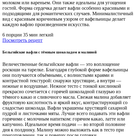
молоком или вареньем. Они также идеальны для угощения
гостей. Форма сердечка делает вафли особенно красивыми и
подходящими для романтических случаев. Минималистичный
вид с красивым коричневым узором от вафельницы делает
каждую вафлю произведением искусства.
6 порции
35 мин
легкий
Посмотреть рецепт
Бельгийские вафли с тёмным шоколадом и малиной
Величественные бельгийские вафли — это воплощение
роскоши на тарелке. Благодаря глубокой форме вафельницы
они получаются объёмными, с волнистыми краями и
контрастной текстурой: снаружи хрустящие, а внутри —
нежные и воздушные. Нежное тесто с тонкой кислинкой
прекрасно сочетается с горячей шоколадной глазурью из
тёмного какао и сливочного масла. Свежая малина добавляет
фруктовую кислотность и яркий вкус, контрастирующий со
сладостью шоколада. Вафли украшены хрустящей сахарной
пудрой и листочками мяты. Лучше всего подавать эти вафли
горячими с молочным напитком: горячим какао, латте или
капучино. Идеальное время подачи — во второй половине
дня к полднику. Малину можно выложить как в тесто при
приготовлении, так и поверху после готовки.