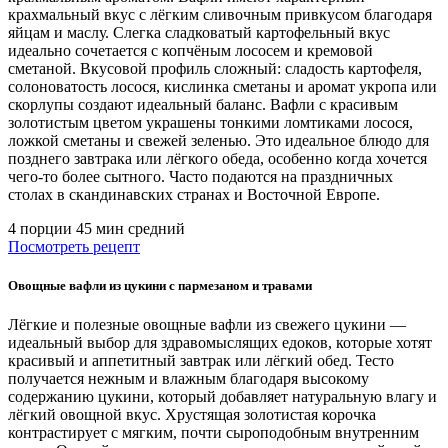
крахмальный вкус с лёгким сливочным привкусом благодаря
яйцам и маслу. Слегка сладковатый картофельный вкус
идеально сочетается с копчёным лососем и кремовой
сметаной. Вкусовой профиль сложный: сладость картофеля,
солоноватость лосося, кислинка сметаны и аромат укропа или
скорлупы создают идеальный баланс. Вафли с красивым
золотистым цветом украшены тонкими ломтиками лосося,
ложкой сметаны и свежей зеленью. Это идеальное блюдо для
позднего завтрака или лёгкого обеда, особенно когда хочется
чего-то более сытного. Часто подаются на праздничных
столах в скандинавских странах и Восточной Европе.
4 порции
45 мин
средний
Посмотреть рецепт
Овощные вафли из цукини с пармезаном и травами
Лёгкие и полезные овощные вафли из свежего цукини —
идеальный выбор для здравомыслящих едоков, которые хотят
красивый и аппетитный завтрак или лёгкий обед. Тесто
получается нежным и влажным благодаря высокому
содержанию цукини, который добавляет натуральную влагу и
лёгкий овощной вкус. Хрустящая золотистая корочка
контрастирует с мягким, почти сыроподобным внутренним