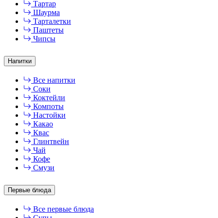
Тартар
Шаурма
Тарталетки
Паштеты
Чипсы
Напитки
Все напитки
Соки
Коктейли
Компоты
Настойки
Какао
Квас
Глинтвейн
Чай
Кофе
Смузи
Первые блюда
Все первые блюда
Супы