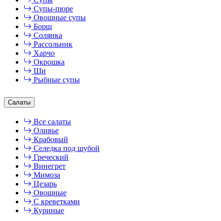
Супы-пюре
Овощные супы
Борщ
Солянка
Рассольник
Харчо
Окрошка
Щи
Рыбные супы
Салаты
Все салаты
Оливье
Крабовый
Селедка под шубой
Греческий
Винегрет
Мимоза
Цезарь
Овощные
С креветками
Куриные