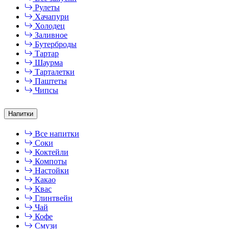
Рулеты
Хачапури
Холодец
Заливное
Бутерброды
Тартар
Шаурма
Тарталетки
Паштеты
Чипсы
Напитки
Все напитки
Соки
Коктейли
Компоты
Настойки
Какао
Квас
Глинтвейн
Чай
Кофе
Смузи