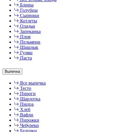
Блины
Голубцы
Сырники
Котлеты
Оладьи
Запеканка
Плов
Пельмени
Шашлык
Гуляш
Паста
Выпечка
Все выпечка
Тесто
Пироги
Шарлотка
Пицца
Хлеб
Вафли
Пирожки
Чебуреки
Булочки