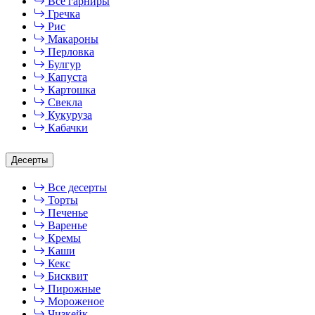
Все гарниры
Гречка
Рис
Макароны
Перловка
Булгур
Капуста
Картошка
Свекла
Кукуруза
Кабачки
Десерты
Все десерты
Торты
Печенье
Варенье
Кремы
Каши
Кекс
Бисквит
Пирожные
Мороженое
Чизкейк