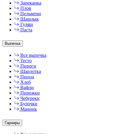
Запеканка
Плов
Пельмени
Шашлык
Гуляш
Паста
Выпечка
Все выпечка
Тесто
Пироги
Шарлотка
Пицца
Хлеб
Вафли
Пирожки
Чебуреки
Булочки
Манник
Гарниры