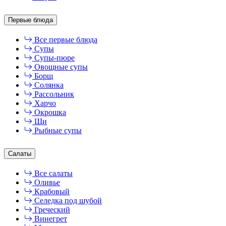
Первые блюда
Все первые блюда
Супы
Супы-пюре
Овощные супы
Борщ
Солянка
Рассольник
Харчо
Окрошка
Щи
Рыбные супы
Салаты
Все салаты
Оливье
Крабовый
Селедка под шубой
Греческий
Винегрет