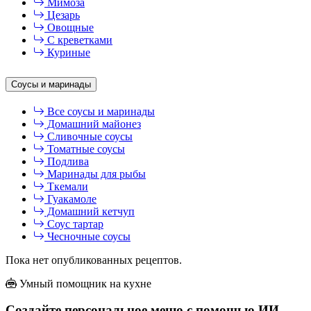
Мимоза
Цезарь
Овощные
С креветками
Куриные
Соусы и маринады
Все соусы и маринады
Домашний майонез
Сливочные соусы
Томатные соусы
Подлива
Маринады для рыбы
Ткемали
Гуакамоле
Домашний кетчуп
Соус тартар
Чесночные соусы
Пока нет опубликованных рецептов.
Умный помощник на кухне
Создайте персональное меню с помощью ИИ-