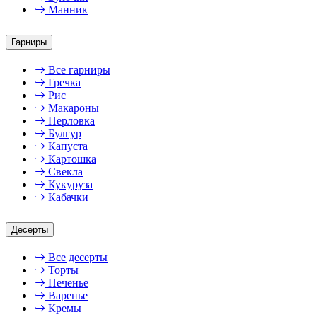
Манник
Гарниры
Все гарниры
Гречка
Рис
Макароны
Перловка
Булгур
Капуста
Картошка
Свекла
Кукуруза
Кабачки
Десерты
Все десерты
Торты
Печенье
Варенье
Кремы