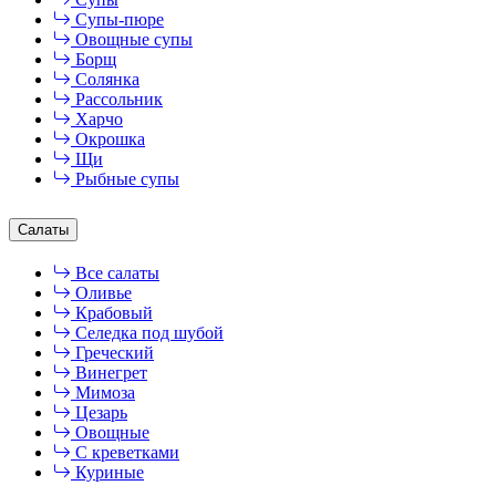
Супы-пюре
Овощные супы
Борщ
Солянка
Рассольник
Харчо
Окрошка
Щи
Рыбные супы
Салаты
Все салаты
Оливье
Крабовый
Селедка под шубой
Греческий
Винегрет
Мимоза
Цезарь
Овощные
С креветками
Куриные