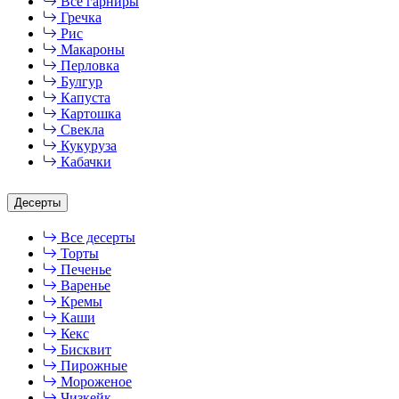
Все гарниры
Гречка
Рис
Макароны
Перловка
Булгур
Капуста
Картошка
Свекла
Кукуруза
Кабачки
Десерты
Все десерты
Торты
Печенье
Варенье
Кремы
Каши
Кекс
Бисквит
Пирожные
Мороженое
Чизкейк