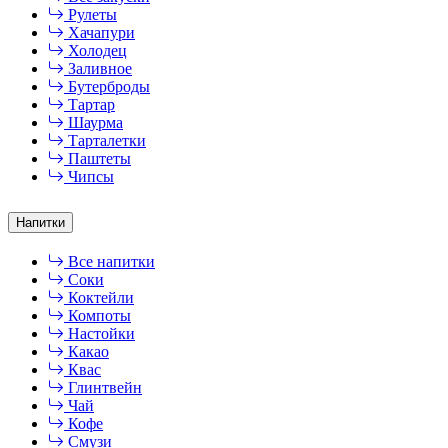
Рулеты
Хачапури
Холодец
Заливное
Бутерброды
Тартар
Шаурма
Тарталетки
Паштеты
Чипсы
Напитки
Все напитки
Соки
Коктейли
Компоты
Настойки
Какао
Квас
Глинтвейн
Чай
Кофе
Смузи