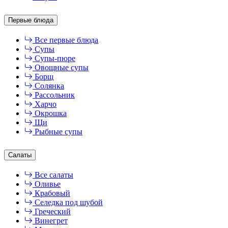
Первые блюда
Все первые блюда
Супы
Супы-пюре
Овощные супы
Борщ
Солянка
Рассольник
Харчо
Окрошка
Щи
Рыбные супы
Салаты
Все салаты
Оливье
Крабовый
Селедка под шубой
Греческий
Винегрет