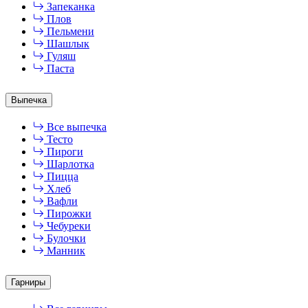
Запеканка
Плов
Пельмени
Шашлык
Гуляш
Паста
Выпечка
Все выпечка
Тесто
Пироги
Шарлотка
Пицца
Хлеб
Вафли
Пирожки
Чебуреки
Булочки
Манник
Гарниры