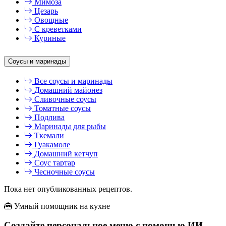
Мимоза
Цезарь
Овощные
С креветками
Куриные
Соусы и маринады
Все соусы и маринады
Домашний майонез
Сливочные соусы
Томатные соусы
Подлива
Маринады для рыбы
Ткемали
Гуакамоле
Домашний кетчуп
Соус тартар
Чесночные соусы
Пока нет опубликованных рецептов.
Умный помощник на кухне
Создайте персональное меню с помощью ИИ-