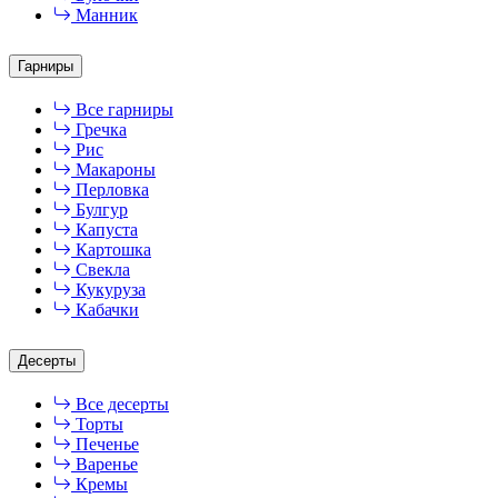
Манник
Гарниры
Все гарниры
Гречка
Рис
Макароны
Перловка
Булгур
Капуста
Картошка
Свекла
Кукуруза
Кабачки
Десерты
Все десерты
Торты
Печенье
Варенье
Кремы