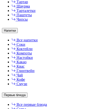
Тартар
Шаурма
Тарталетки
Паштеты
Чипсы
Напитки
Все напитки
Соки
Коктейли
Компоты
Настойки
Какао
Квас
Глинтвейн
Чай
Кофе
Смузи
Первые блюда
Все первые блюда
Супы