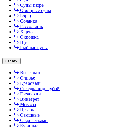
Супы-пюре
Овощные супы
Борщ
Солянка
Рассольник
Харчо
Окрошка
Щи
Рыбные супы
Салаты
Все салаты
Оливье
Крабовый
Селедка под шубой
Греческий
Винегрет
Мимоза
Цезарь
Овощные
С креветками
Куриные