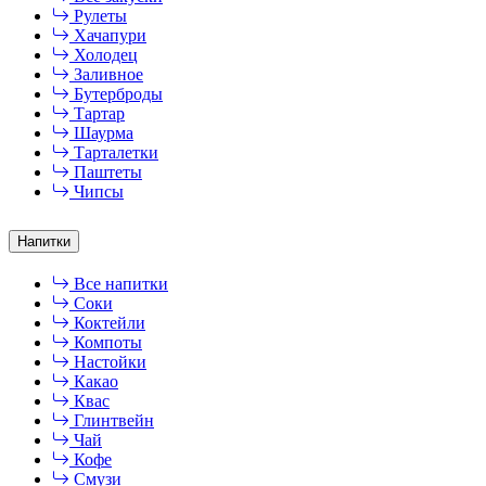
Рулеты
Хачапури
Холодец
Заливное
Бутерброды
Тартар
Шаурма
Тарталетки
Паштеты
Чипсы
Напитки
Все напитки
Соки
Коктейли
Компоты
Настойки
Какао
Квас
Глинтвейн
Чай
Кофе
Смузи