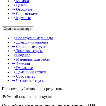
Мимоза
Цезарь
Овощные
С креветками
Куриные
Соусы и маринады
Все соусы и маринады
Домашний майонез
Сливочные соусы
Томатные соусы
Подлива
Маринады для рыбы
Ткемали
Гуакамоле
Домашний кетчуп
Соус тартар
Чесночные соусы
Пока нет опубликованных рецептов.
Умный помощник на кухне
Создайте персональное меню с помощью ИИ-