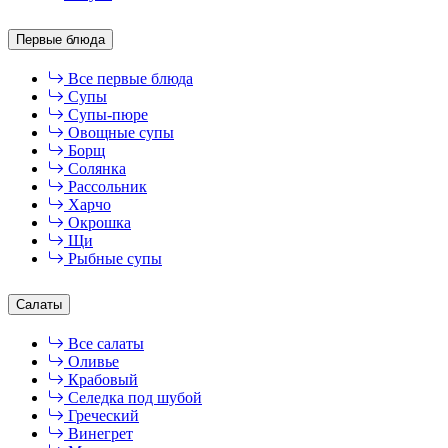
Первые блюда
Все первые блюда
Супы
Супы-пюре
Овощные супы
Борщ
Солянка
Рассольник
Харчо
Окрошка
Щи
Рыбные супы
Салаты
Все салаты
Оливье
Крабовый
Селедка под шубой
Греческий
Винегрет