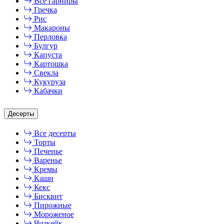
Все гарниры
Гречка
Рис
Макароны
Перловка
Булгур
Капуста
Картошка
Свекла
Кукуруза
Кабачки
Десерты
Все десерты
Торты
Печенье
Варенье
Кремы
Каши
Кекс
Бисквит
Пирожные
Мороженое
Чизкейк