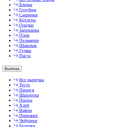
Блины
Голубцы
Сырники
Котлеты
Оладьи
Запеканка
Плов
Пельмени
Шашлык
Гуляш
Паста
Выпечка
Все выпечка
Тесто
Пироги
Шарлотка
Пицца
Хлеб
Вафли
Пирожки
Чебуреки
Булочки