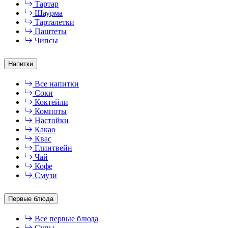
Тартар
Шаурма
Тарталетки
Паштеты
Чипсы
Напитки
Все напитки
Соки
Коктейли
Компоты
Настойки
Какао
Квас
Глинтвейн
Чай
Кофе
Смузи
Первые блюда
Все первые блюда
Супы