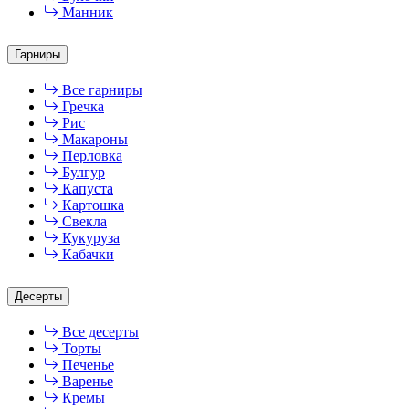
Манник
Гарниры
Все гарниры
Гречка
Рис
Макароны
Перловка
Булгур
Капуста
Картошка
Свекла
Кукуруза
Кабачки
Десерты
Все десерты
Торты
Печенье
Варенье
Кремы