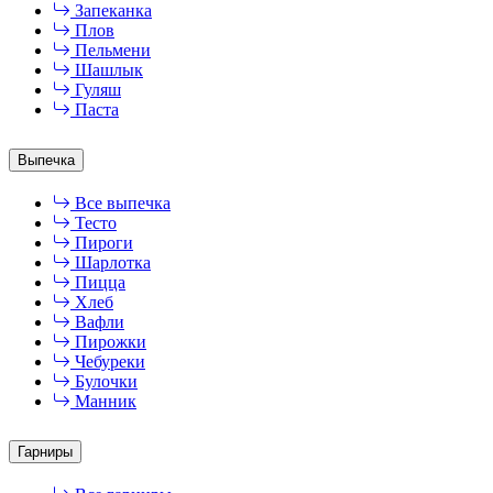
Запеканка
Плов
Пельмени
Шашлык
Гуляш
Паста
Выпечка
Все выпечка
Тесто
Пироги
Шарлотка
Пицца
Хлеб
Вафли
Пирожки
Чебуреки
Булочки
Манник
Гарниры