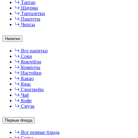
Тартар
Шаурма
Тарталетки
Паштеты
Чипсы
Напитки
Все напитки
Соки
Коктейли
Компоты
Настойки
Какао
Квас
Глинтвейн
Чай
Кофе
Смузи
Первые блюда
Все первые блюда
Супы