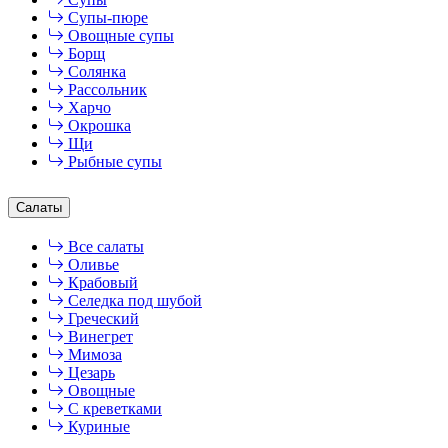
Супы-пюре
Овощные супы
Борщ
Солянка
Рассольник
Харчо
Окрошка
Щи
Рыбные супы
Салаты
Все салаты
Оливье
Крабовый
Селедка под шубой
Греческий
Винегрет
Мимоза
Цезарь
Овощные
С креветками
Куриные