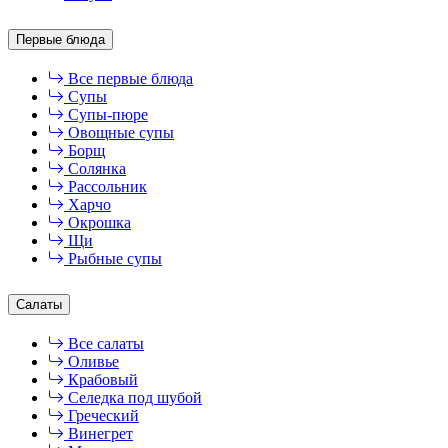
Первые блюда
Все первые блюда
Супы
Супы-пюре
Овощные супы
Борщ
Солянка
Рассольник
Харчо
Окрошка
Щи
Рыбные супы
Салаты
Все салаты
Оливье
Крабовый
Селедка под шубой
Греческий
Винегрет