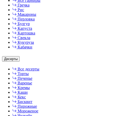
Все гарниры
Гречка
Рис
Макароны
Перловка
Булгур
Капуста
Картошка
Свекла
Кукуруза
Кабачки
Десерты
Все десерты
Торты
Печенье
Варенье
Кремы
Каши
Кекс
Бисквит
Пирожные
Мороженое
Чизкейк