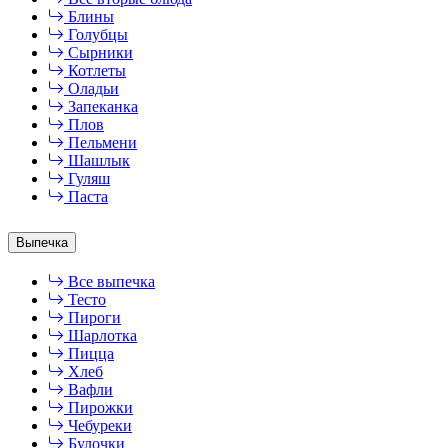
Блины
Голубцы
Сырники
Котлеты
Оладьи
Запеканка
Плов
Пельмени
Шашлык
Гуляш
Паста
Выпечка
Все выпечка
Тесто
Пироги
Шарлотка
Пицца
Хлеб
Вафли
Пирожки
Чебуреки
Булочки