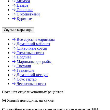
Мимоза
Цезарь
Овощные
С креветками
Куриные
Соусы и маринады
Все соусы и маринады
Домашний майонез
Сливочные соусы
Томатные соусы
Подлива
Маринады для рыбы
Ткемали
Гуакамоле
Домашний кетчуп
Соус тартар
Чесночные соусы
Пока нет опубликованных рецептов.
Умный помощник на кухне
Создайте персональное меню с помощью ИИ-