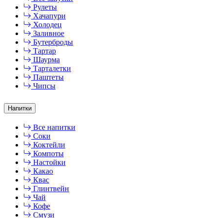
Рулеты
Хачапури
Холодец
Заливное
Бутерброды
Тартар
Шаурма
Тарталетки
Паштеты
Чипсы
Напитки
Все напитки
Соки
Коктейли
Компоты
Настойки
Какао
Квас
Глинтвейн
Чай
Кофе
Смузи