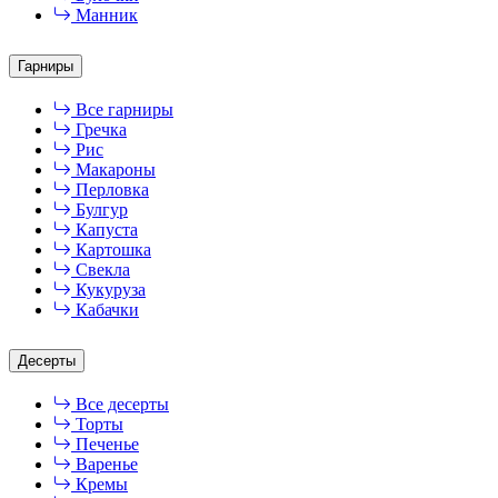
Манник
Гарниры
Все гарниры
Гречка
Рис
Макароны
Перловка
Булгур
Капуста
Картошка
Свекла
Кукуруза
Кабачки
Десерты
Все десерты
Торты
Печенье
Варенье
Кремы