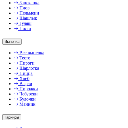
Запеканка
Плов
Пельмени
Шашлык
Гуляш
Паста
Выпечка
Все выпечка
Тесто
Пироги
Шарлотка
Пицца
Хлеб
Вафли
Пирожки
Чебуреки
Булочки
Манник
Гарниры