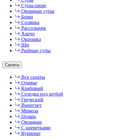
Супы-пюре
Овощные супы
Борщ
Солянка
Рассольник
Харчо
Окрошка
Щи
Рыбные супы
Салаты
Все салаты
Оливье
Крабовый
Селедка под шубой
Греческий
Винегрет
Мимоза
Цезарь
Овощные
С креветками
Куриные