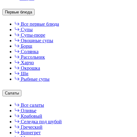
Первые блюда
Все первые блюда
Супы
Супы-пюре
Овощные супы
Борщ
Солянка
Рассольник
Харчо
Окрошка
Щи
Рыбные супы
Салаты
Все салаты
Оливье
Крабовый
Селедка под шубой
Греческий
Винегрет