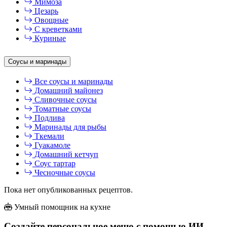
Мимоза
Цезарь
Овощные
С креветками
Куриные
Соусы и маринады
Все соусы и маринады
Домашний майонез
Сливочные соусы
Томатные соусы
Подлива
Маринады для рыбы
Ткемали
Гуакамоле
Домашний кетчуп
Соус тартар
Чесночные соусы
Пока нет опубликованных рецептов.
Умный помощник на кухне
Создайте персональное меню с помощью ИИ-