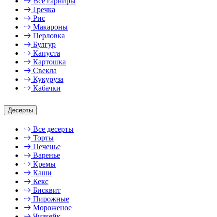
Все гарниры
Гречка
Рис
Макароны
Перловка
Булгур
Капуста
Картошка
Свекла
Кукуруза
Кабачки
Десерты
Все десерты
Торты
Печенье
Варенье
Кремы
Каши
Кекс
Бисквит
Пирожные
Мороженое
Чизкейк