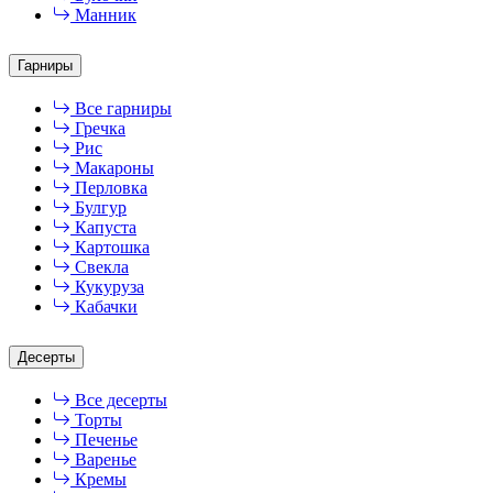
Манник
Гарниры
Все гарниры
Гречка
Рис
Макароны
Перловка
Булгур
Капуста
Картошка
Свекла
Кукуруза
Кабачки
Десерты
Все десерты
Торты
Печенье
Варенье
Кремы