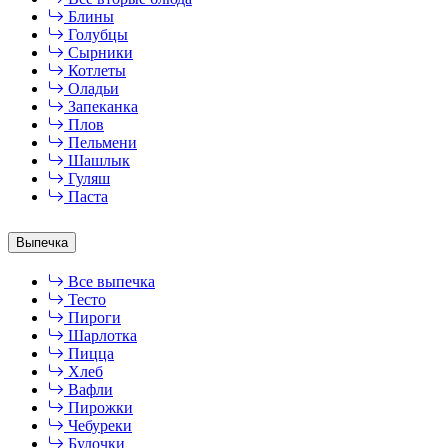
Блины
Голубцы
Сырники
Котлеты
Оладьи
Запеканка
Плов
Пельмени
Шашлык
Гуляш
Паста
Выпечка
Все выпечка
Тесто
Пироги
Шарлотка
Пицца
Хлеб
Вафли
Пирожки
Чебуреки
Булочки