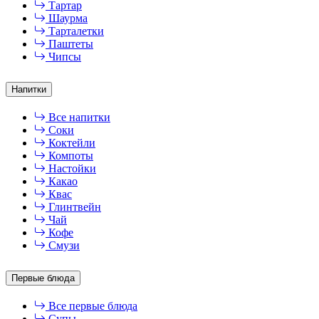
Тартар
Шаурма
Тарталетки
Паштеты
Чипсы
Напитки
Все напитки
Соки
Коктейли
Компоты
Настойки
Какао
Квас
Глинтвейн
Чай
Кофе
Смузи
Первые блюда
Все первые блюда
Супы