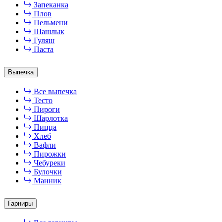
Запеканка
Плов
Пельмени
Шашлык
Гуляш
Паста
Выпечка
Все выпечка
Тесто
Пироги
Шарлотка
Пицца
Хлеб
Вафли
Пирожки
Чебуреки
Булочки
Манник
Гарниры