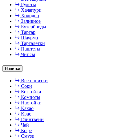
Рулеты
Хачапури
Холодец
Заливное
Бутерброды
Тартар
Шаурма
Тарталетки
Паштеты
Чипсы
Напитки
Все напитки
Соки
Коктейли
Компоты
Настойки
Какао
Квас
Глинтвейн
Чай
Кофе
Смузи