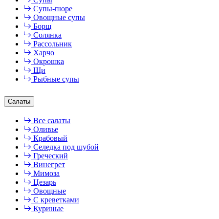
Супы-пюре
Овощные супы
Борщ
Солянка
Рассольник
Харчо
Окрошка
Щи
Рыбные супы
Салаты
Все салаты
Оливье
Крабовый
Селедка под шубой
Греческий
Винегрет
Мимоза
Цезарь
Овощные
С креветками
Куриные