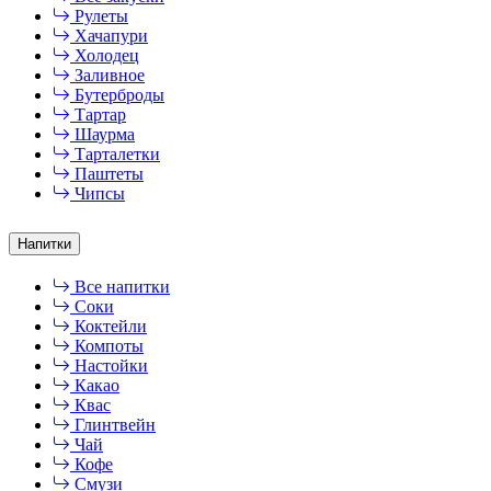
Рулеты
Хачапури
Холодец
Заливное
Бутерброды
Тартар
Шаурма
Тарталетки
Паштеты
Чипсы
Напитки
Все напитки
Соки
Коктейли
Компоты
Настойки
Какао
Квас
Глинтвейн
Чай
Кофе
Смузи