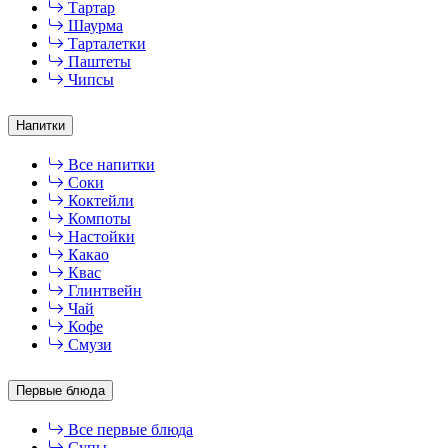
Тартар
Шаурма
Тарталетки
Паштеты
Чипсы
Напитки
Все напитки
Соки
Коктейли
Компоты
Настойки
Какао
Квас
Глинтвейн
Чай
Кофе
Смузи
Первые блюда
Все первые блюда
Супы