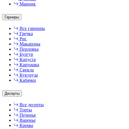
Манник
Гарниры
Все гарниры
Гречка
Рис
Макароны
Перловка
Булгур
Капуста
Картошка
Свекла
Кукуруза
Кабачки
Десерты
Все десерты
Торты
Печенье
Варенье
Кремы