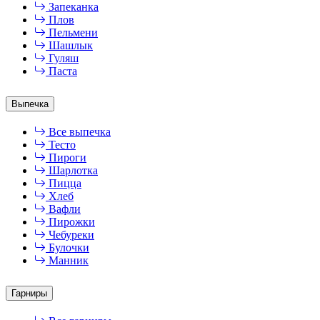
Запеканка
Плов
Пельмени
Шашлык
Гуляш
Паста
Выпечка
Все выпечка
Тесто
Пироги
Шарлотка
Пицца
Хлеб
Вафли
Пирожки
Чебуреки
Булочки
Манник
Гарниры