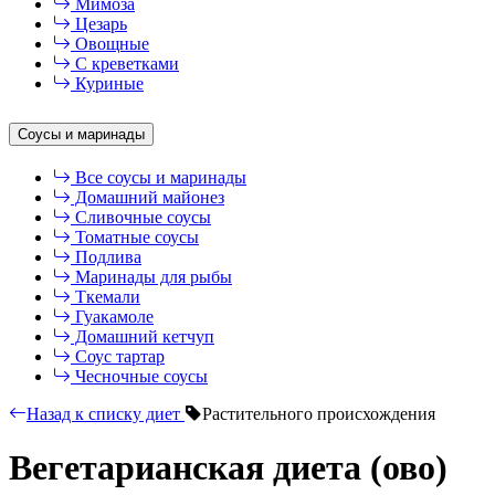
Мимоза
Цезарь
Овощные
С креветками
Куриные
Соусы и маринады
Все соусы и маринады
Домашний майонез
Сливочные соусы
Томатные соусы
Подлива
Маринады для рыбы
Ткемали
Гуакамоле
Домашний кетчуп
Соус тартар
Чесночные соусы
Назад к списку диет
Растительного происхождения
Вегетарианская диета (ово)