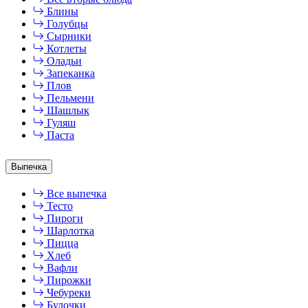
Блины
Голубцы
Сырники
Котлеты
Оладьи
Запеканка
Плов
Пельмени
Шашлык
Гуляш
Паста
Выпечка
Все выпечка
Тесто
Пироги
Шарлотка
Пицца
Хлеб
Вафли
Пирожки
Чебуреки
Булочки