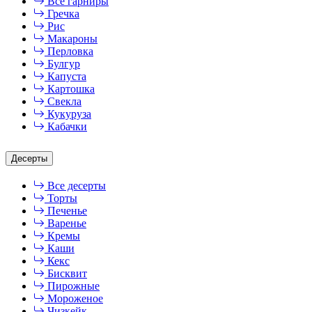
Все гарниры
Гречка
Рис
Макароны
Перловка
Булгур
Капуста
Картошка
Свекла
Кукуруза
Кабачки
Десерты
Все десерты
Торты
Печенье
Варенье
Кремы
Каши
Кекс
Бисквит
Пирожные
Мороженое
Чизкейк