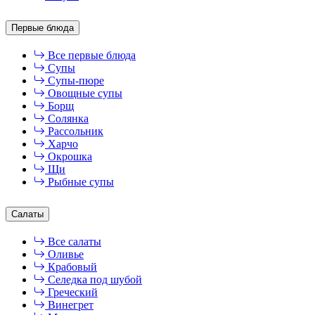
Первые блюда
Все первые блюда
Супы
Супы-пюре
Овощные супы
Борщ
Солянка
Рассольник
Харчо
Окрошка
Щи
Рыбные супы
Салаты
Все салаты
Оливье
Крабовый
Селедка под шубой
Греческий
Винегрет