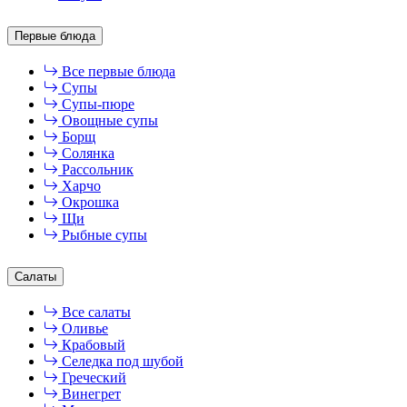
Первые блюда
Все первые блюда
Супы
Супы-пюре
Овощные супы
Борщ
Солянка
Рассольник
Харчо
Окрошка
Щи
Рыбные супы
Салаты
Все салаты
Оливье
Крабовый
Селедка под шубой
Греческий
Винегрет