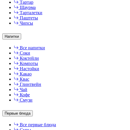
Тартар
Шаурма
Тарталетки
Паштеты
Чипсы
Напитки
Все напитки
Соки
Коктейли
Компоты
Настойки
Какао
Квас
Глинтвейн
Чай
Кофе
Смузи
Первые блюда
Все первые блюда
Супы