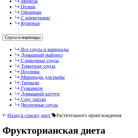
Мимоза
Цезарь
Овощные
С креветками
Куриные
Соусы и маринады
Все соусы и маринады
Домашний майонез
Сливочные соусы
Томатные соусы
Подлива
Маринады для рыбы
Ткемали
Гуакамоле
Домашний кетчуп
Соус тартар
Чесночные соусы
Назад к списку диет
Растительного происхождения
Фрукторианская диета