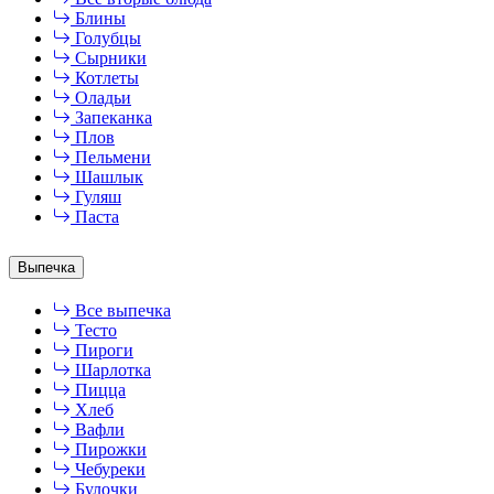
Блины
Голубцы
Сырники
Котлеты
Оладьи
Запеканка
Плов
Пельмени
Шашлык
Гуляш
Паста
Выпечка
Все выпечка
Тесто
Пироги
Шарлотка
Пицца
Хлеб
Вафли
Пирожки
Чебуреки
Булочки