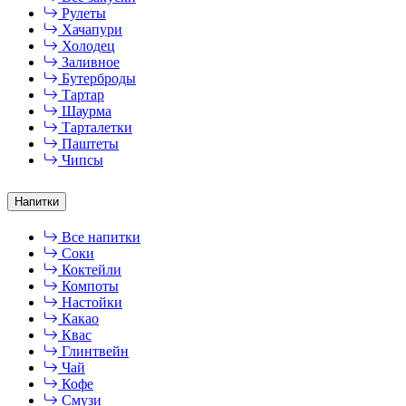
Рулеты
Хачапури
Холодец
Заливное
Бутерброды
Тартар
Шаурма
Тарталетки
Паштеты
Чипсы
Напитки
Все напитки
Соки
Коктейли
Компоты
Настойки
Какао
Квас
Глинтвейн
Чай
Кофе
Смузи