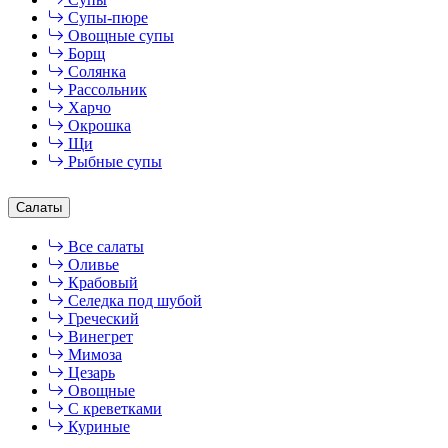
Супы-пюре
Овощные супы
Борщ
Солянка
Рассольник
Харчо
Окрошка
Щи
Рыбные супы
Салаты
Все салаты
Оливье
Крабовый
Селедка под шубой
Греческий
Винегрет
Мимоза
Цезарь
Овощные
С креветками
Куриные