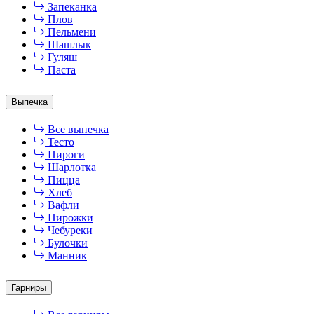
Запеканка
Плов
Пельмени
Шашлык
Гуляш
Паста
Выпечка
Все выпечка
Тесто
Пироги
Шарлотка
Пицца
Хлеб
Вафли
Пирожки
Чебуреки
Булочки
Манник
Гарниры