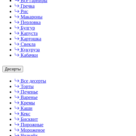
Все гарниры
Гречка
Рис
Макароны
Перловка
Булгур
Капуста
Картошка
Свекла
Кукуруза
Кабачки
Десерты
Все десерты
Торты
Печенье
Варенье
Кремы
Каши
Кекс
Бисквит
Пирожные
Мороженое
Чизкейк