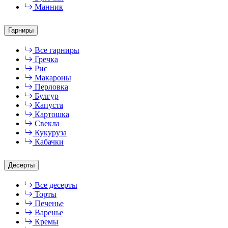
Манник
Гарниры
Все гарниры
Гречка
Рис
Макароны
Перловка
Булгур
Капуста
Картошка
Свекла
Кукуруза
Кабачки
Десерты
Все десерты
Торты
Печенье
Варенье
Кремы