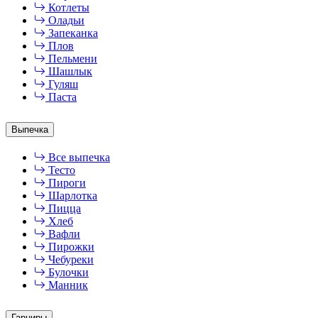
Котлеты
Оладьи
Запеканка
Плов
Пельмени
Шашлык
Гуляш
Паста
Выпечка
Все выпечка
Тесто
Пироги
Шарлотка
Пицца
Хлеб
Вафли
Пирожки
Чебуреки
Булочки
Манник
Гарниры