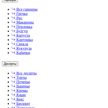
Все гарниры
Гречка
Рис
Макароны
Перловка
Булгур
Капуста
Картошка
Свекла
Кукуруза
Кабачки
Десерты
Все десерты
Торты
Печенье
Варенье
Кремы
Каши
Кекс
Бисквит
Пирожные