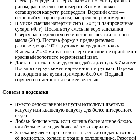
слегка распредели. Сверху выложи половину фарша с
рисом, распредели равномерно. Затем выложи
оставшуюся капусту, распредели. Верхний слой —
оставшийся фарш с рисом, распредели равномерно.
В миске смешай натёртый сыр (120 г) и панировочные
сухари (40 г). Посыпь эту смесь на верх запеканки.
Сверху распредели кусочки оставшегося сливочного
масла (20 г). Поставь форму в предварительно
разогретую до 190°C духовку на среднюю полку.
Выпекай 25-30 минут, пока верхний слой не приобретёт
красивый золотисто-коричневый цвет.
Достань запеканку из духовки, дай отдохнуть 5-7 минут.
Посыпь сверху свежей нарезанной петрушкой. Нарежь
на порционные куски примерно 8x10 см. Подавай
горячей со сметаной и свежей зеленью.
Советы и подсказки
Вместо белокочанной капусты используй цветную
капусту или квашеную капусту для более интересного
вкуса.
Добавь больше мяса, если хочешь более мясное блюдо,
или больше риса для более лёгкого варианта.
Запеканку легко приготовить за день до подачи: готовь
её полностью, охлади и храни в холодильнике. Разогрей