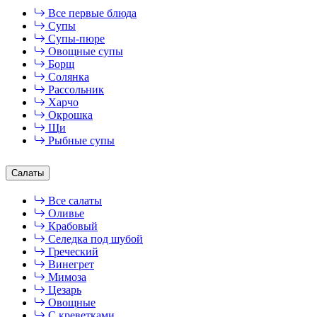
Все первые блюда
Супы
Супы-пюре
Овощные супы
Борщ
Солянка
Рассольник
Харчо
Окрошка
Щи
Рыбные супы
Салаты
Все салаты
Оливье
Крабовый
Селедка под шубой
Греческий
Винегрет
Мимоза
Цезарь
Овощные
С креветками