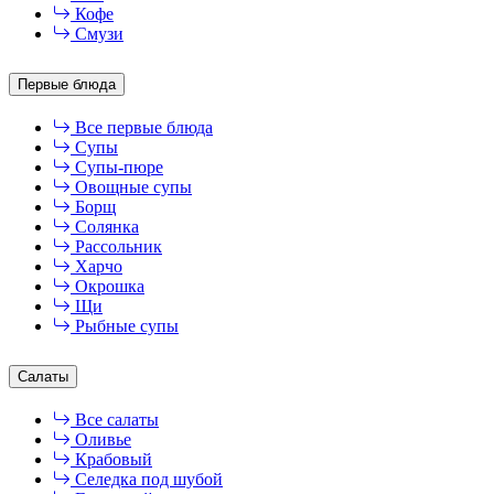
Кофе
Смузи
Первые блюда
Все первые блюда
Супы
Супы-пюре
Овощные супы
Борщ
Солянка
Рассольник
Харчо
Окрошка
Щи
Рыбные супы
Салаты
Все салаты
Оливье
Крабовый
Селедка под шубой