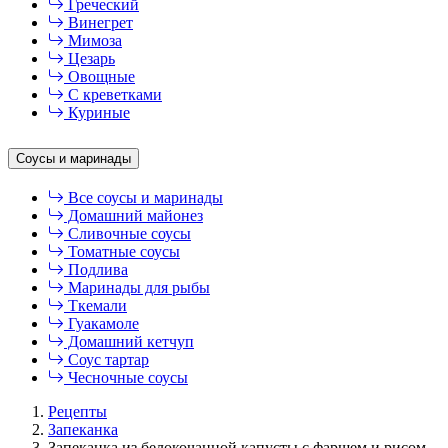
Греческий
Винегрет
Мимоза
Цезарь
Овощные
С креветками
Куриные
Соусы и маринады
Все соусы и маринады
Домашний майонез
Сливочные соусы
Томатные соусы
Подлива
Маринады для рыбы
Ткемали
Гуакамоле
Домашний кетчуп
Соус тартар
Чесночные соусы
Рецепты
Запеканка
Запеканка из белокочанной капусты с фаршем и рисом