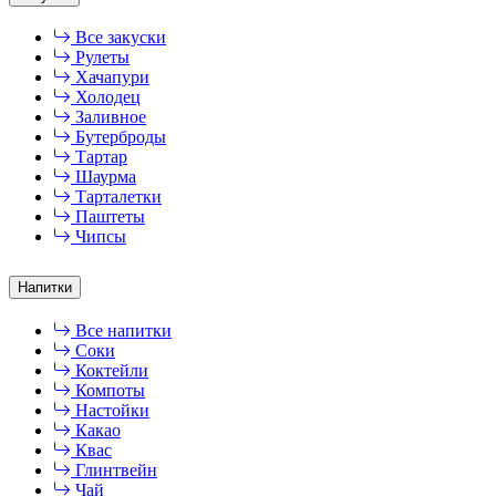
Все закуски
Рулеты
Хачапури
Холодец
Заливное
Бутерброды
Тартар
Шаурма
Тарталетки
Паштеты
Чипсы
Напитки
Все напитки
Соки
Коктейли
Компоты
Настойки
Какао
Квас
Глинтвейн
Чай