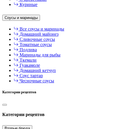
Куриные
Соусы и маринады
Все соусы и маринады
Домашний майонез
Сливочные соусы
Томатные соусы
Подлива
Маринады для рыбы
Ткемали
Гуакамоле
Домашний кетчуп
Соус тартар
Чесночные соусы
Категории рецептов
Категории рецептов
Вторые блюда