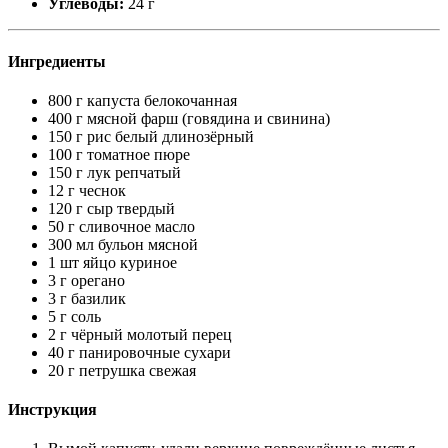
Углеводы:
24 г
Ингредиенты
800 г капуста белокочанная
400 г мясной фарш (говядина и свинина)
150 г рис белый длинозёрный
100 г томатное пюре
150 г лук репчатый
12 г чеснок
120 г сыр твердый
50 г сливочное масло
300 мл бульон мясной
1 шт яйцо куриное
3 г орегано
3 г базилик
5 г соль
2 г чёрный молотый перец
40 г панировочные сухари
20 г петрушка свежая
Инструкция