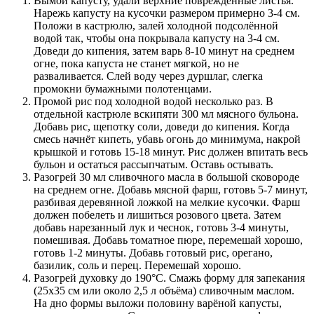
Вымой капусту, удали верхние повреждённые листья.
Нарежь капусту на кусочки размером примерно 3-4 см.
Положи в кастрюлю, залей холодной подсолённой
водой так, чтобы она покрывала капусту на 3-4 см.
Доведи до кипения, затем варь 8-10 минут на среднем
огне, пока капуста не станет мягкой, но не
разваливается. Слей воду через дуршлаг, слегка
промокни бумажными полотенцами.
Промой рис под холодной водой несколько раз. В
отдельной кастрюле вскипяти 300 мл мясного бульона.
Добавь рис, щепотку соли, доведи до кипения. Когда
смесь начнёт кипеть, убавь огонь до минимума, накрой
крышкой и готовь 15-18 минут. Рис должен впитать весь
бульон и остаться рассыпчатым. Оставь остывать.
Разогрей 30 мл сливочного масла в большой сковороде
на среднем огне. Добавь мясной фарш, готовь 5-7 минут,
разбивая деревянной ложкой на мелкие кусочки. Фарш
должен побелеть и лишиться розового цвета. Затем
добавь нарезанный лук и чеснок, готовь 3-4 минуты,
помешивая. Добавь томатное пюре, перемешай хорошо,
готовь 1-2 минуты. Добавь готовый рис, орегано,
базилик, соль и перец. Перемешай хорошо.
Разогрей духовку до 190°C. Смажь форму для запекания
(25x35 см или около 2,5 л объёма) сливочным маслом.
На дно формы выложи половину варёной капусты,