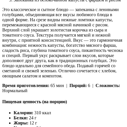
Это классическое и сытное блюдо — запеканка с ленивыми
голубцами, объединяющая все вкусы любимого блюда в
одной форме. На срезе видны нежные ломтики капусты,
перемежающиеся с красной мясной начинкой с рисом.
Верхний слой украшает золотистая корочка из сыра и
томатного соуса. Текстура получается мягкой и нежной
внутри, с приятной консистенцией. Вкус — это гармоничная
комбинация: нежность капусты, богатство мясного фарша,
сладость риса, глубина томатного соуса, пикантность чеснока
и специй. Первый укус раскрывает слои вкусов, которые
дополняют друг друга, как в традиционных голубцах. Это
блюдо идеально для семейного обеда. Подавай горячей со
сметаной и свежей зеленью. Отлично сочетается с хлебом,
овощным салатом и компотом.
Время приготовления:
65 мин |
Порций:
6 |
Сложность:
Нормальный
Пищевая ценность (на порцию)
Калории:
310 ккал
Белки:
24 г
Жиры:
12 г