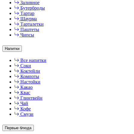
Заливное
Бутерброды
Тартар
Шаурма
Тарталетки
Паштеты
Чипсы
Напитки
Все напитки
Соки
Коктейли
Компоты
Настойки
Какао
Квас
Глинтвейн
Чай
Кофе
Смузи
Первые блюда