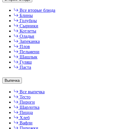
Все вторые блюда
Блины
Голубцы
Сырники
Котлеты
Оладьи
Запеканка
Плов
Пельмени
Шашлык
Гуляш
Паста
Выпечка
Все выпечка
Тесто
Пироги
Шарлотка
Пицца
Хлеб
Вафли
Пирожки