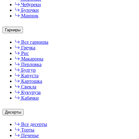
Чебуреки
Булочки
Манник
Гарниры
Все гарниры
Гречка
Рис
Макароны
Перловка
Булгур
Капуста
Картошка
Свекла
Кукуруза
Кабачки
Десерты
Все десерты
Торты
Печенье