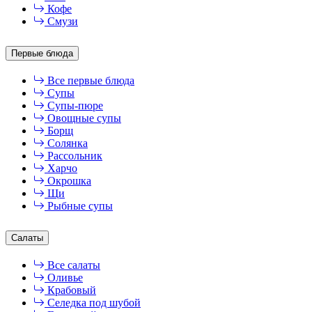
Кофе
Смузи
Первые блюда
Все первые блюда
Супы
Супы-пюре
Овощные супы
Борщ
Солянка
Рассольник
Харчо
Окрошка
Щи
Рыбные супы
Салаты
Все салаты
Оливье
Крабовый
Селедка под шубой