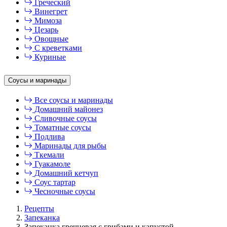
Греческий
Винегрет
Мимоза
Цезарь
Овощные
С креветками
Куриные
Соусы и маринады
Все соусы и маринады
Домашний майонез
Сливочные соусы
Томатные соусы
Подлива
Маринады для рыбы
Ткемали
Гуакамоле
Домашний кетчуп
Соус тартар
Чесночные соусы
Рецепты
Запеканка
Запеканка гречневая с грибами и капустой