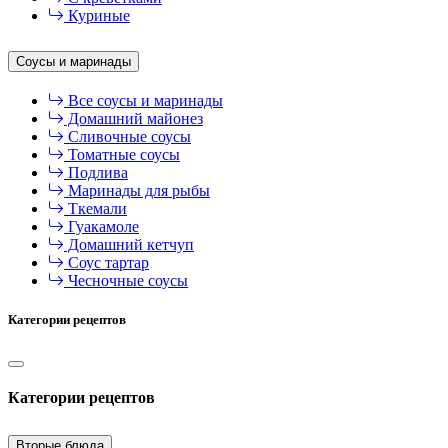
Куриные
Соусы и маринады
Все соусы и маринады
Домашний майонез
Сливочные соусы
Томатные соусы
Подлива
Маринады для рыбы
Ткемали
Гуакамоле
Домашний кетчуп
Соус тартар
Чесночные соусы
Категории рецептов
Категории рецептов
Вторые блюда