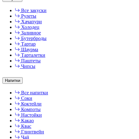
Все закуски
Рулеты
Хачапури
Холодец
Заливное
Бутерброды
Тартар
Шаурма
Тарталетки
Паштеты
Чипсы
Напитки
Все напитки
Соки
Коктейли
Компоты
Настойки
Какао
Квас
Глинтвейн
Чай