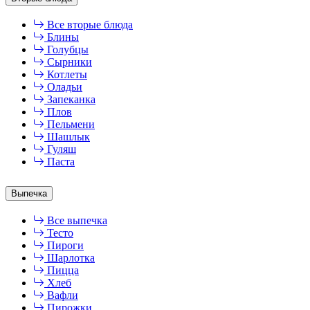
Все вторые блюда
Блины
Голубцы
Сырники
Котлеты
Оладьи
Запеканка
Плов
Пельмени
Шашлык
Гуляш
Паста
Выпечка
Все выпечка
Тесто
Пироги
Шарлотка
Пицца
Хлеб
Вафли
Пирожки