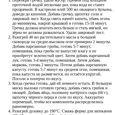
Перебери гречку, удали мусор. Промой под холодной
проточной водой несколько раз, пока вода не станет
прозрачной. В кастрюлю влей 500 мл овощного бульона,
доведи до кипения. Добавь гречку, щепотку соли и
лавровый лист. Когда смесь начнёт кипеть, убавь огонь
до минимума, накрой крышкой и готовь 15-18 минут.
Гречка должна впитать весь бульон и стать мягкой, но
зёрна не должны развалиться. Удали лавровый лист.
Разогрей 40 мл растительного масла в большой
сковороде на средне-высоком огне примерно 2 минуты.
Добавь нарезанные грибы, готовь 5-7 минут,
помешивая, пока грибы не выпустят влагу и не
приобретут золотистый цвет. Затем добавь нарезанный
лук, готовь 3-4 минуты, помешивая. Затем добавь
морковь, готовь 2 минуты. Потом добавь нарезанную
капусту, готовь 5-7 минут на среднем огне, помешивая,
пока капуста не размягчится, но остаётся упругой.
Посоли и поперчи по вкусу.
Когда гречка готова, дай ей немного остыть. В большую
миску выложи готовую гречку, добавь смесь грибов и
овощей. Добавь яйца, половину натёртого сыра (60 г),
щепотку чёрного перца и соли по вкусу. Аккуратно
перемешай, чтобы все компоненты распределились
равномерно.
Разогрей духовку до 190°C. Смажь форму для запекания