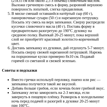
(25x35 см или около 2,5 л объёма) сливочным маслом.
Выложи гречневую смесь в форму, разровняй верхнюю
поверхность лопаткой, слегка придавливая.
В миске смешай оставшийся натёртый сыр (60 г),
панировочные сухари (50 г) и нарезанную петрушку.
Посыпь эту смесь на верх запеканки. Сверху распредели
кусочки сливочного масла (40 г). Поставь форму в
предварительно разогретую до 190°C духовку на
среднюю полку. Выпекай 20-25 минут, пока верхний
слой не приобретёт красивый золотисто-коричневый
цвет.
Достань запеканку из духовки, дай отдохнуть 5-7 минут.
Посыпь сверху свежей нарезанной петрушкой. Нарежь
на порционные куски примерно 8x10 см. Подавай
горячей со сметаной и свежей зеленью.
Советы и подсказки
Вместо гречки используй перловку, пшено или рис —
запеканка получится такой же вкусной.
Добавь больше грибов, если хочешь более грибной вкус.
Запеканку легко заморозить на 2-3 месяца, если
завернуть в пищевую плёнку. Разморозь в холодильнике
ночь перед подачей и разогрей в духовке 20-25 минут
при 160°C.