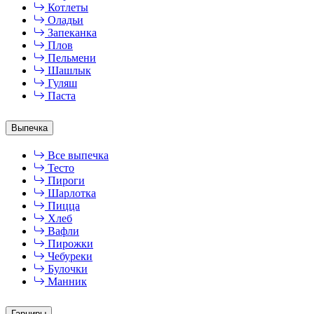
Котлеты
Оладьи
Запеканка
Плов
Пельмени
Шашлык
Гуляш
Паста
Выпечка
Все выпечка
Тесто
Пироги
Шарлотка
Пицца
Хлеб
Вафли
Пирожки
Чебуреки
Булочки
Манник
Гарниры