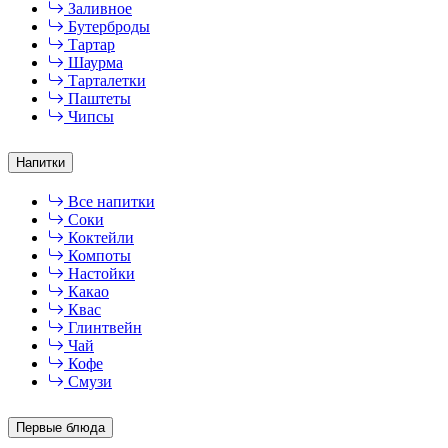
Заливное
Бутерброды
Тартар
Шаурма
Тарталетки
Паштеты
Чипсы
Напитки
Все напитки
Соки
Коктейли
Компоты
Настойки
Какао
Квас
Глинтвейн
Чай
Кофе
Смузи
Первые блюда