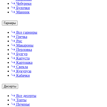
Чебуреки
Булочки
Манник
Гарниры
Все гарниры
Гречка
Рис
Макароны
Перловка
Булгур
Капуста
Картошка
Свекла
Кукуруза
Кабачки
Десерты
Все десерты
Торты
Печенье