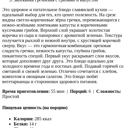
Это здоровое и питательное блюдо славянской кухни —
идеальный выбор для тех, кто ценит полезность. На срезе
видны светло-коричневые зёрна гречки, перемежающиеся с
нежно-зелёными ломтиками капусты и коричневыми
кусочками грибов. Верхний слой украшает золотистая
корочка из сыра и панировки с ароматной зеленью. Текстура
получается рыхлой и нежной внутри, с хрустящей корочкой
сверху. Вкус — это гармоничная комбинация: ореховая
сладость гречки, нежность капусты, глубина грибов,
пикантность специй. Первый укус раскрывает слои вкусов,
которые дополняют друг друга. Это блюдо идеально для
холодного времени года и постных дней. Подавай горячей со
сметаной и свежей зеленью. Отлично сочетается с хлебом,
компотом и овощным салатом. Это блюдо любят
вегетарианцы и сторонники здорового питания.
Время приготовления:
55 мин |
Порций:
6 |
Сложность:
Простой
Пищевая ценность (на порцию)
Калории:
285 ккал
Белки:
14 г