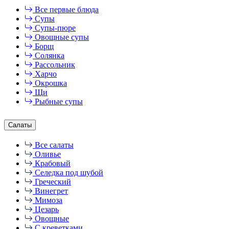
Все первые блюда
Супы
Супы-пюре
Овощные супы
Борщ
Солянка
Рассольник
Харчо
Окрошка
Щи
Рыбные супы
Салаты
Все салаты
Оливье
Крабовый
Селедка под шубой
Греческий
Винегрет
Мимоза
Цезарь
Овощные
С креветками