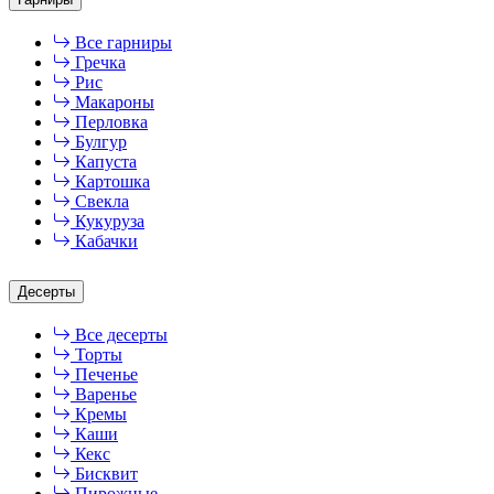
Все гарниры
Гречка
Рис
Макароны
Перловка
Булгур
Капуста
Картошка
Свекла
Кукуруза
Кабачки
Десерты
Все десерты
Торты
Печенье
Варенье
Кремы
Каши
Кекс
Бисквит
Пирожные