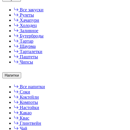
Все закуски
Рулеты
Хачапури
Холодец
Заливное
Бутерброды
Тартар
Шаурма
Тарталетки
Паштеты
Чипсы
Напитки
Все напитки
Соки
Коктейли
Компоты
Настойки
Какао
Квас
Глинтвейн
Чай