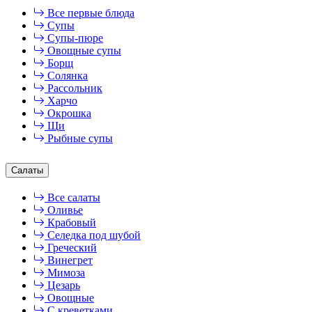
Все первые блюда
Супы
Супы-пюре
Овощные супы
Борщ
Солянка
Рассольник
Харчо
Окрошка
Щи
Рыбные супы
Салаты
Все салаты
Оливье
Крабовый
Селедка под шубой
Греческий
Винегрет
Мимоза
Цезарь
Овощные
С креветками