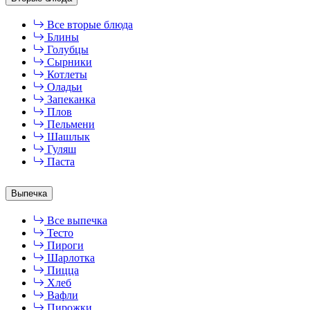
Все вторые блюда
Блины
Голубцы
Сырники
Котлеты
Оладьи
Запеканка
Плов
Пельмени
Шашлык
Гуляш
Паста
Выпечка
Все выпечка
Тесто
Пироги
Шарлотка
Пицца
Хлеб
Вафли
Пирожки