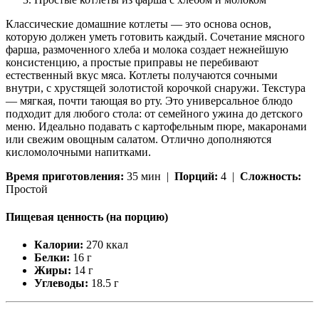
Классические домашние котлеты — это основа основ,
которую должен уметь готовить каждый. Сочетание мясного
фарша, размоченного хлеба и молока создает нежнейшую
консистенцию, а простые приправы не перебивают
естественный вкус мяса. Котлеты получаются сочными
внутри, с хрустящей золотистой корочкой снаружи. Текстура
— мягкая, почти тающая во рту. Это универсальное блюдо
подходит для любого стола: от семейного ужина до детского
меню. Идеально подавать с картофельным пюре, макаронами
или свежим овощным салатом. Отлично дополняются
кисломолочными напитками.
Время приготовления:
35 мин |
Порций:
4 |
Сложность:
Простой
Пищевая ценность (на порцию)
Калории:
270 ккал
Белки:
16 г
Жиры:
14 г
Углеводы:
18.5 г