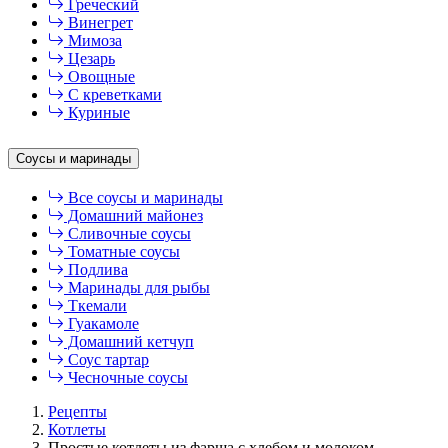
Греческий
Винегрет
Мимоза
Цезарь
Овощные
С креветками
Куриные
Соусы и маринады
Все соусы и маринады
Домашний майонез
Сливочные соусы
Томатные соусы
Подлива
Маринады для рыбы
Ткемали
Гуакамоле
Домашний кетчуп
Соус тартар
Чесночные соусы
Рецепты
Котлеты
Простые котлеты из фарша с хлебом и молоком