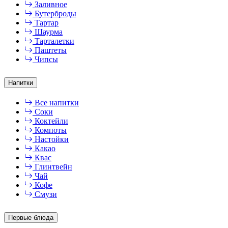
Заливное
Бутерброды
Тартар
Шаурма
Тарталетки
Паштеты
Чипсы
Напитки
Все напитки
Соки
Коктейли
Компоты
Настойки
Какао
Квас
Глинтвейн
Чай
Кофе
Смузи
Первые блюда