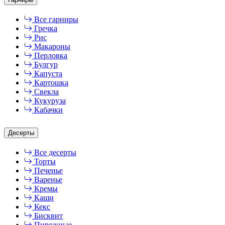
Все гарниры
Гречка
Рис
Макароны
Перловка
Булгур
Капуста
Картошка
Свекла
Кукуруза
Кабачки
Десерты
Все десерты
Торты
Печенье
Варенье
Кремы
Каши
Кекс
Бисквит
Пирожные