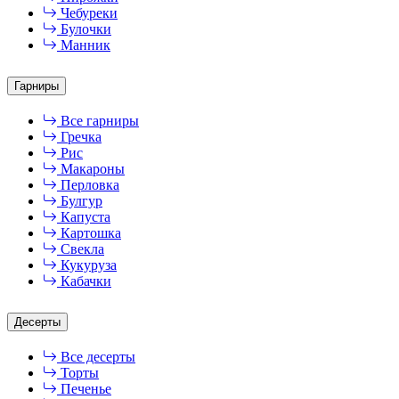
Чебуреки
Булочки
Манник
Гарниры
Все гарниры
Гречка
Рис
Макароны
Перловка
Булгур
Капуста
Картошка
Свекла
Кукуруза
Кабачки
Десерты
Все десерты
Торты
Печенье