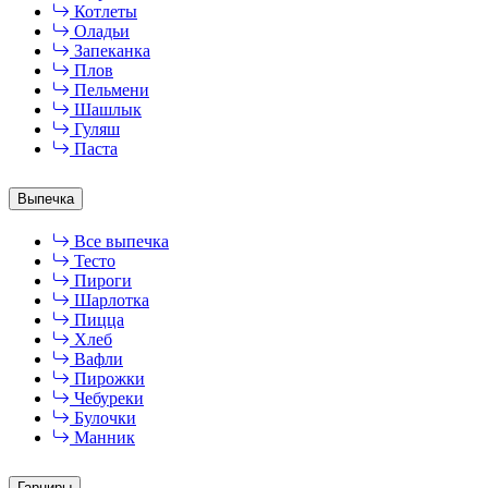
Котлеты
Оладьи
Запеканка
Плов
Пельмени
Шашлык
Гуляш
Паста
Выпечка
Все выпечка
Тесто
Пироги
Шарлотка
Пицца
Хлеб
Вафли
Пирожки
Чебуреки
Булочки
Манник
Гарниры