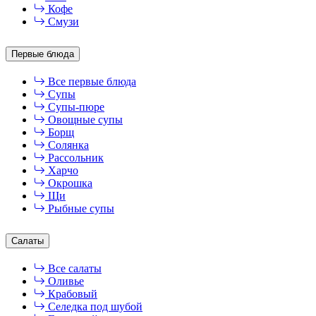
Кофе
Смузи
Первые блюда
Все первые блюда
Супы
Супы-пюре
Овощные супы
Борщ
Солянка
Рассольник
Харчо
Окрошка
Щи
Рыбные супы
Салаты
Все салаты
Оливье
Крабовый
Селедка под шубой