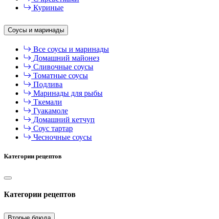
Куриные
Соусы и маринады
Все соусы и маринады
Домашний майонез
Сливочные соусы
Томатные соусы
Подлива
Маринады для рыбы
Ткемали
Гуакамоле
Домашний кетчуп
Соус тартар
Чесночные соусы
Категории рецептов
Категории рецептов
Вторые блюда