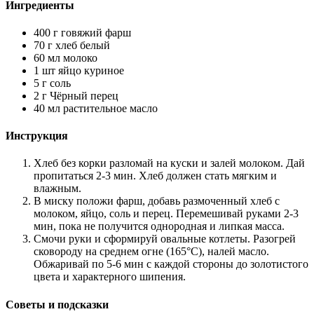
Ингредиенты
400 г говяжий фарш
70 г хлеб белый
60 мл молоко
1 шт яйцо куриное
5 г соль
2 г Чёрный перец
40 мл растительное масло
Инструкция
Хлеб без корки разломай на куски и залей молоком. Дай
пропитаться 2-3 мин. Хлеб должен стать мягким и
влажным.
В миску положи фарш, добавь размоченный хлеб с
молоком, яйцо, соль и перец. Перемешивай руками 2-3
мин, пока не получится однородная и липкая масса.
Смочи руки и сформируй овальные котлеты. Разогрей
сковороду на среднем огне (165°C), налей масло.
Обжаривай по 5-6 мин с каждой стороны до золотистого
цвета и характерного шипения.
Советы и подсказки