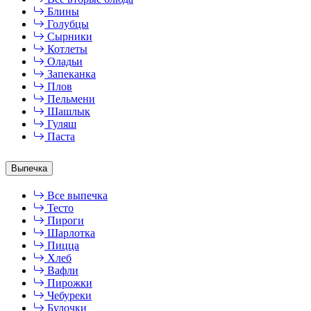
Блины
Голубцы
Сырники
Котлеты
Оладьи
Запеканка
Плов
Пельмени
Шашлык
Гуляш
Паста
Выпечка
Все выпечка
Тесто
Пироги
Шарлотка
Пицца
Хлеб
Вафли
Пирожки
Чебуреки
Булочки