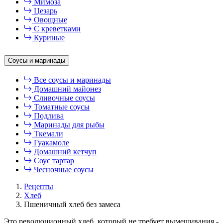
Мимоза
Цезарь
Овощные
С креветками
Куриные
Соусы и маринады
Все соусы и маринады
Домашний майонез
Сливочные соусы
Томатные соусы
Подлива
Маринады для рыбы
Ткемали
Гуакамоле
Домашний кетчуп
Соус тартар
Чесночные соусы
Рецепты
Хлеб
Пшеничный хлеб без замеса
Это революционный хлеб, который не требует вымешивания -