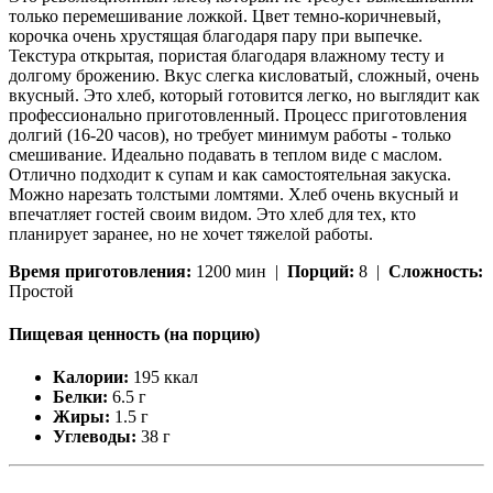
только перемешивание ложкой. Цвет темно-коричневый,
корочка очень хрустящая благодаря пару при выпечке.
Текстура открытая, пористая благодаря влажному тесту и
долгому брожению. Вкус слегка кисловатый, сложный, очень
вкусный. Это хлеб, который готовится легко, но выглядит как
профессионально приготовленный. Процесс приготовления
долгий (16-20 часов), но требует минимум работы - только
смешивание. Идеально подавать в теплом виде с маслом.
Отлично подходит к супам и как самостоятельная закуска.
Можно нарезать толстыми ломтями. Хлеб очень вкусный и
впечатляет гостей своим видом. Это хлеб для тех, кто
планирует заранее, но не хочет тяжелой работы.
Время приготовления:
1200 мин |
Порций:
8 |
Сложность:
Простой
Пищевая ценность (на порцию)
Калории:
195 ккал
Белки:
6.5 г
Жиры:
1.5 г
Углеводы:
38 г