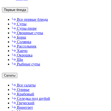
Первые блюда
Все первые блюда
Супы
Супы-пюре
Овощные супы
Борщ
Солянка
Рассольник
Харчо
Окрошка
Щи
Рыбные супы
Салаты
Все салаты
Оливье
Крабовый
Селедка под шубой
Греческий
Винегрет