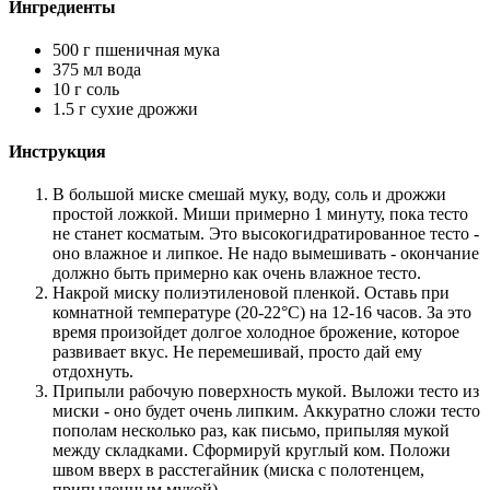
Ингредиенты
500 г пшеничная мука
375 мл вода
10 г соль
1.5 г сухие дрожжи
Инструкция
В большой миске смешай муку, воду, соль и дрожжи
простой ложкой. Миши примерно 1 минуту, пока тесто
не станет косматым. Это высокогидратированное тесто -
оно влажное и липкое. Не надо вымешивать - окончание
должно быть примерно как очень влажное тесто.
Накрой миску полиэтиленовой пленкой. Оставь при
комнатной температуре (20-22°С) на 12-16 часов. За это
время произойдет долгое холодное брожение, которое
развивает вкус. Не перемешивай, просто дай ему
отдохнуть.
Припыли рабочую поверхность мукой. Выложи тесто из
миски - оно будет очень липким. Аккуратно сложи тесто
пополам несколько раз, как письмо, припыляя мукой
между складками. Сформируй круглый ком. Положи
швом вверх в расстегайник (миска с полотенцем,
припыленным мукой).