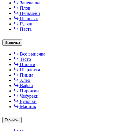
Запеканка
Плов
Пельмени
Шашлык
Гуляш
Паста
Выпечка
Все выпечка
Тесто
Пироги
Шарлотка
Пицца
Хлеб
Вафли
Пирожки
Чебуреки
Булочки
Манник
Гарниры