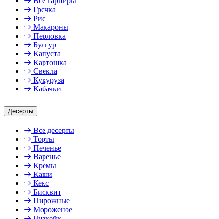
Все гарниры
Гречка
Рис
Макароны
Перловка
Булгур
Капуста
Картошка
Свекла
Кукуруза
Кабачки
Десерты
Все десерты
Торты
Печенье
Варенье
Кремы
Каши
Кекс
Бисквит
Пирожные
Мороженое
Чизкейк