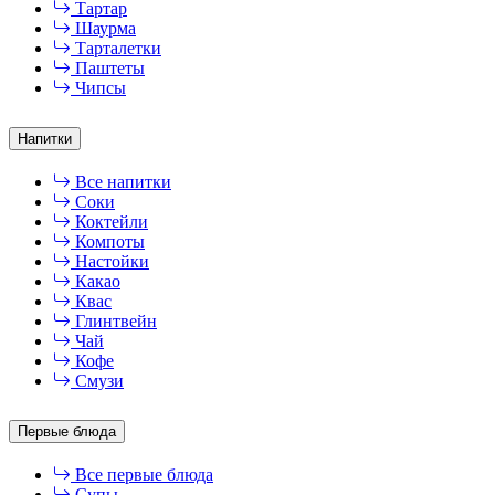
Тартар
Шаурма
Тарталетки
Паштеты
Чипсы
Напитки
Все напитки
Соки
Коктейли
Компоты
Настойки
Какао
Квас
Глинтвейн
Чай
Кофе
Смузи
Первые блюда
Все первые блюда
Супы