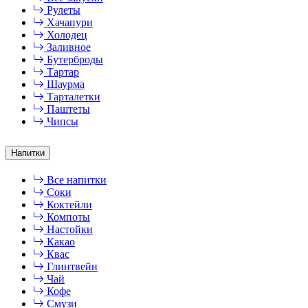
Рулеты
Хачапури
Холодец
Заливное
Бутерброды
Тартар
Шаурма
Тарталетки
Паштеты
Чипсы
Напитки
Все напитки
Соки
Коктейли
Компоты
Настойки
Какао
Квас
Глинтвейн
Чай
Кофе
Смузи