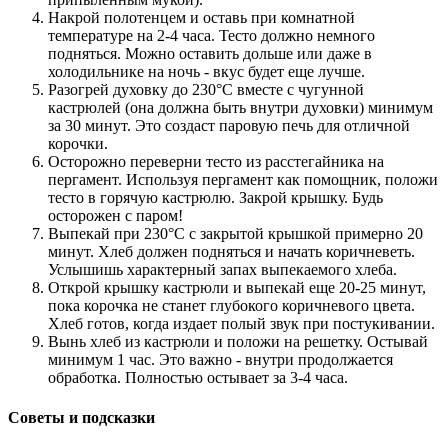
Накрой полотенцем и оставь при комнатной
температуре на 2-4 часа. Тесто должно немного
подняться. Можно оставить дольше или даже в
холодильнике на ночь - вкус будет еще лучше.
Разогрей духовку до 230°С вместе с чугунной
кастрюлей (она должна быть внутри духовки) минимум
за 30 минут. Это создаст паровую печь для отличной
корочки.
Осторожно переверни тесто из расстегайника на
пергамент. Используя пергамент как помощник, положи
тесто в горячую кастрюлю. Закрой крышку. Будь
осторожен с паром!
Выпекай при 230°С с закрытой крышкой примерно 20
минут. Хлеб должен подняться и начать коричневеть.
Услышишь характерный запах выпекаемого хлеба.
Открой крышку кастрюли и выпекай еще 20-25 минут,
пока корочка не станет глубокого коричневого цвета.
Хлеб готов, когда издает полый звук при постукивании.
Вынь хлеб из кастрюли и положи на решетку. Остывай
минимум 1 час. Это важно - внутри продолжается
обработка. Полностью остывает за 3-4 часа.
Советы и подсказки