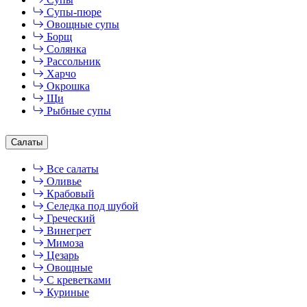
Супы-пюре
Овощные супы
Борщ
Солянка
Рассольник
Харчо
Окрошка
Щи
Рыбные супы
Салаты
Все салаты
Оливье
Крабовый
Селедка под шубой
Греческий
Винегрет
Мимоза
Цезарь
Овощные
С креветками
Куриные