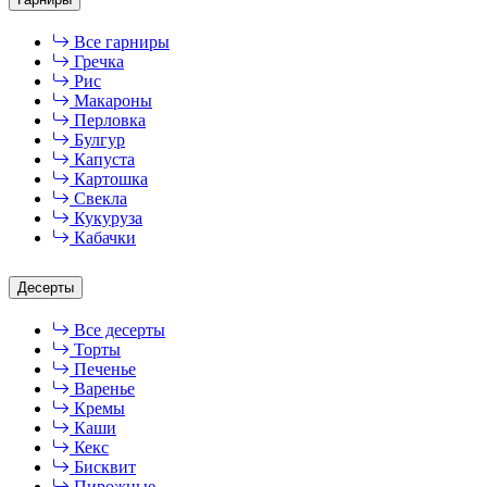
Все гарниры
Гречка
Рис
Макароны
Перловка
Булгур
Капуста
Картошка
Свекла
Кукуруза
Кабачки
Десерты
Все десерты
Торты
Печенье
Варенье
Кремы
Каши
Кекс
Бисквит
Пирожные