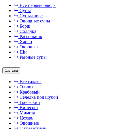
Все первые блюда
Супы
Супы-пюре
Овощные супы
Борщ
Солянка
Рассольник
Харчо
Окрошка
Щи
Рыбные супы
Салаты
Все салаты
Оливье
Крабовый
Селедка под шубой
Греческий
Винегрет
Мимоза
Цезарь
Овощные
С креветками