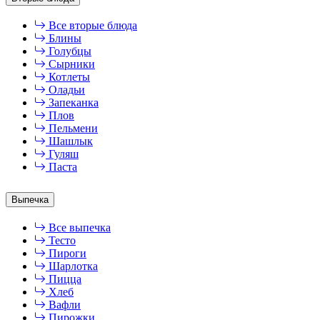
Все вторые блюда
Блины
Голубцы
Сырники
Котлеты
Оладьи
Запеканка
Плов
Пельмени
Шашлык
Гуляш
Паста
Выпечка
Все выпечка
Тесто
Пироги
Шарлотка
Пицца
Хлеб
Вафли
Пирожки