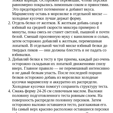
ложки корицы. Осторожно перемешай, чтобы персики
равномерно покрылись лимонным соком и пряностями.
Это предотвратит потемнение и добавит вкуса.
Маршмеллоу оставь в морозилке в отдельной миске —
холодные кусочки лучше держат форму.
Отдель белки от желтков. К желткам добавь сахар и
взбивай на средней скорости миксера примерно 4
минуты, пока смесь не станет светлой, пышной и почти
белой. Смешай просеянную муку с ванилином и солью,
затем осторожно добавляй к желткам, перемешивая
лопаткой. В отдельной чистой миске взбивай белки до
твердых пиков — они должны блестеть и не падать со
взбивалки.
Добавляй белки к тесту в три приема, каждый раз очень
осторожно складывая их лопаткой движениями снизу
вверх. Главное правило — не перемешивай интенсивно
и не давай белкам упасть. После последней порции
белков осторожно добавь из морозилки холодные
кусочки маршмеллоу и аккуратно их распредели.
Холодные кусочки помогут сохранить структуру теста.
Смажь форму 24-26 см сливочным маслом. Выложи
половину подготовленного теста ровным слоем. На
поверхность распредели половину персиков. Затем
осторожно выложи оставшееся тесто, разглаживая его.
На самый верх красиво расположи оставшиеся персики