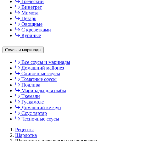
Греческий
Винегрет
Мимоза
Цезарь
Овощные
С креветками
Куриные
Соусы и маринады
Все соусы и маринады
Домашний майонез
Сливочные соусы
Томатные соусы
Подлива
Маринады для рыбы
Ткемали
Гуакамоле
Домашний кетчуп
Соус тартар
Чесночные соусы
Рецепты
Шарлотка
Шарлотка с персиками и маршмеллоу