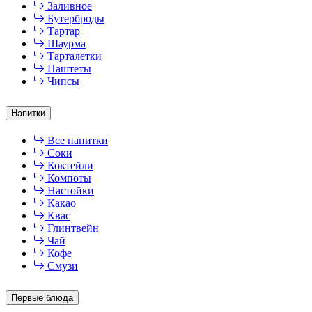
Заливное
Бутерброды
Тартар
Шаурма
Тарталетки
Паштеты
Чипсы
Напитки
Все напитки
Соки
Коктейли
Компоты
Настойки
Какао
Квас
Глинтвейн
Чай
Кофе
Смузи
Первые блюда