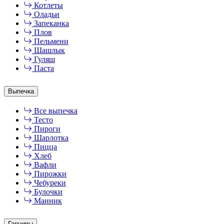
Котлеты
Оладьи
Запеканка
Плов
Пельмени
Шашлык
Гуляш
Паста
Выпечка
Все выпечка
Тесто
Пироги
Шарлотка
Пицца
Хлеб
Вафли
Пирожки
Чебуреки
Булочки
Манник
Гарниры