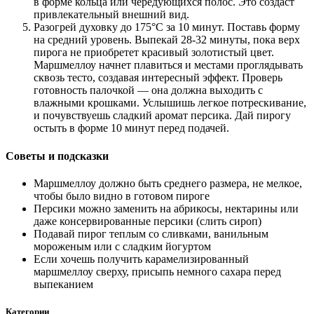
в форме кольца или чередующихся полос. Это создаст
привлекательный внешний вид.
Разогрей духовку до 175°C за 10 минут. Поставь форму
на средний уровень. Выпекай 28-32 минуты, пока верх
пирога не приобретет красивый золотистый цвет.
Маршмеллоу начнет плавиться и местами проглядывать
сквозь тесто, создавая интересный эффект. Проверь
готовность палочкой — она должна выходить с
влажными крошками. Услышишь легкое потрескивание,
и почувствуешь сладкий аромат персика. Дай пирогу
остыть в форме 10 минут перед подачей.
Советы и подсказки
Маршмеллоу должно быть среднего размера, не мелкое,
чтобы было видно в готовом пироге
Персики можно заменить на абрикосы, нектарины или
даже консервированные персики (слить сироп)
Подавай пирог теплым со сливками, ванильным
мороженым или с сладким йогуртом
Если хочешь получить карамелизированный
маршмеллоу сверху, присыпь немного сахара перед
выпеканием
Категории