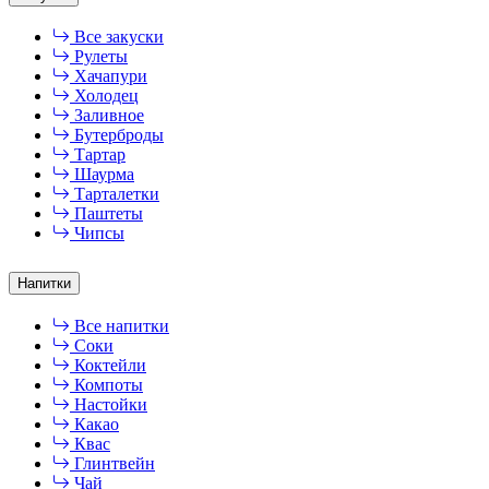
Все закуски
Рулеты
Хачапури
Холодец
Заливное
Бутерброды
Тартар
Шаурма
Тарталетки
Паштеты
Чипсы
Напитки
Все напитки
Соки
Коктейли
Компоты
Настойки
Какао
Квас
Глинтвейн
Чай