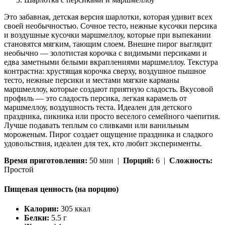
Это забавная, детская версия шарлотки, которая удивит всех
своей необычностью. Сочное тесто, нежные кусочки персика
и воздушные кусочки маршмеллоу, которые при выпекании
становятся мягким, тающим слоем. Внешне пирог выглядит
необычно — золотистая корочка с видимыми персиками и
едва заметными белыми вкраплениями маршмеллоу. Текстура
контрастна: хрустящая корочка сверху, воздушное пышное
тесто, нежные персики и местами мягкие карманы
маршмеллоу, которые создают приятную сладость. Вкусовой
профиль — это сладость персика, легкая карамель от
маршмеллоу, воздушность теста. Идеален для детского
праздника, пикника или просто веселого семейного чаепития.
Лучше подавать теплым со сливками или ванильным
мороженым. Пирог создает ощущение праздника и сладкого
удовольствия, идеален для тех, кто любит эксперименты.
Время приготовления:
50 мин |
Порций:
6 |
Сложность:
Простой
Пищевая ценность (на порцию)
Калории:
305 ккал
Белки:
5.5 г