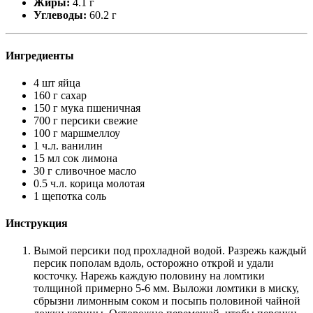
Жиры:
4.1 г
Углеводы:
60.2 г
Ингредиенты
4 шт яйца
160 г сахар
150 г мука пшеничная
700 г персики свежие
100 г маршмеллоу
1 ч.л. ванилин
15 мл сок лимона
30 г сливочное масло
0.5 ч.л. корица молотая
1 щепотка соль
Инструкция
Вымой персики под прохладной водой. Разрежь каждый
персик пополам вдоль, осторожно открой и удали
косточку. Нарежь каждую половину на ломтики
толщиной примерно 5-6 мм. Выложи ломтики в миску,
сбрызни лимонным соком и посыпь половиной чайной