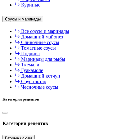
Куриные
Соусы и маринады
Все соусы и маринады
Домашний майонез
Сливочные соусы
Томатные соусы
Подлива
Маринады для рыбы
Ткемали
Гуакамоле
Домашний кетчуп
Соус тартар
Чесночные соусы
Категории рецептов
Категории рецептов
Вторые блюда