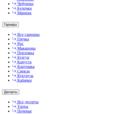
Чебуреки
Булочки
Манник
Гарниры
Все гарниры
Гречка
Рис
Макароны
Перловка
Булгур
Капуста
Картошка
Свекла
Кукуруза
Кабачки
Десерты
Все десерты
Торты
Печенье