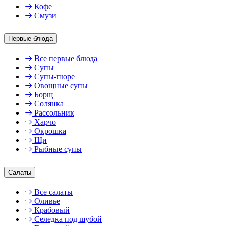
Кофе
Смузи
Первые блюда
Все первые блюда
Супы
Супы-пюре
Овощные супы
Борщ
Солянка
Рассольник
Харчо
Окрошка
Щи
Рыбные супы
Салаты
Все салаты
Оливье
Крабовый
Селедка под шубой