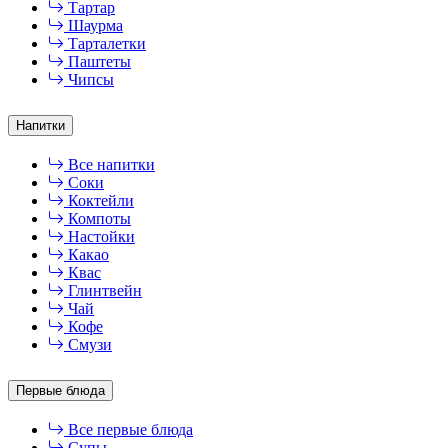
Тартар
Шаурма
Тарталетки
Паштеты
Чипсы
Напитки
Все напитки
Соки
Коктейли
Компоты
Настойки
Какао
Квас
Глинтвейн
Чай
Кофе
Смузи
Первые блюда
Все первые блюда
Супы