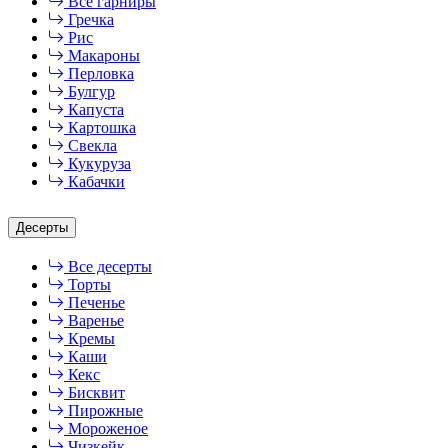
Все гарниры
Гречка
Рис
Макароны
Перловка
Булгур
Капуста
Картошка
Свекла
Кукуруза
Кабачки
Десерты
Все десерты
Торты
Печенье
Варенье
Кремы
Каши
Кекс
Бисквит
Пирожные
Мороженое
Чизкейк