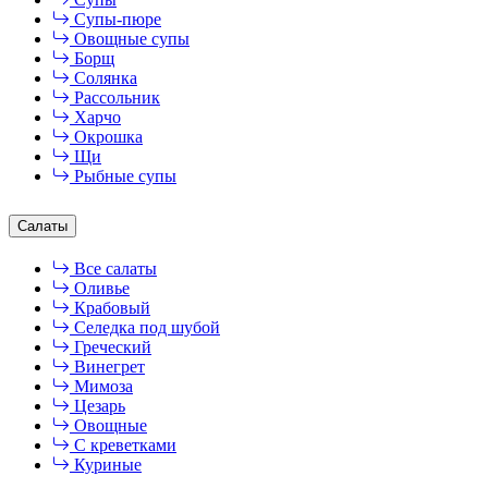
Супы-пюре
Овощные супы
Борщ
Солянка
Рассольник
Харчо
Окрошка
Щи
Рыбные супы
Салаты
Все салаты
Оливье
Крабовый
Селедка под шубой
Греческий
Винегрет
Мимоза
Цезарь
Овощные
С креветками
Куриные