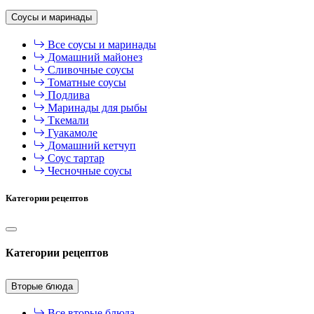
Соусы и маринады
Все соусы и маринады
Домашний майонез
Сливочные соусы
Томатные соусы
Подлива
Маринады для рыбы
Ткемали
Гуакамоле
Домашний кетчуп
Соус тартар
Чесночные соусы
Категории рецептов
Категории рецептов
Вторые блюда
Все вторые блюда