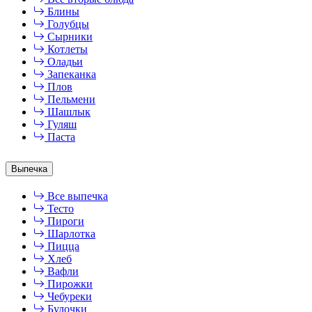
Блины
Голубцы
Сырники
Котлеты
Оладьи
Запеканка
Плов
Пельмени
Шашлык
Гуляш
Паста
Выпечка
Все выпечка
Тесто
Пироги
Шарлотка
Пицца
Хлеб
Вафли
Пирожки
Чебуреки
Булочки