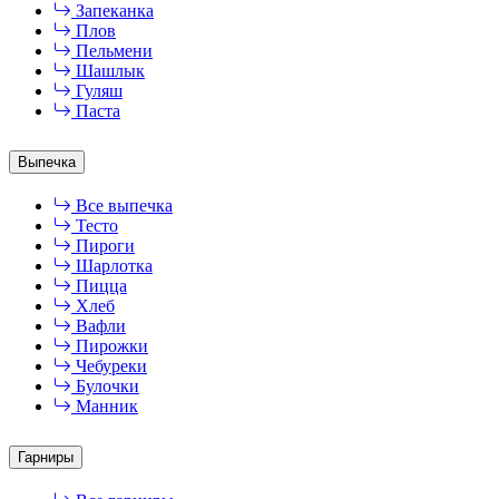
Запеканка
Плов
Пельмени
Шашлык
Гуляш
Паста
Выпечка
Все выпечка
Тесто
Пироги
Шарлотка
Пицца
Хлеб
Вафли
Пирожки
Чебуреки
Булочки
Манник
Гарниры