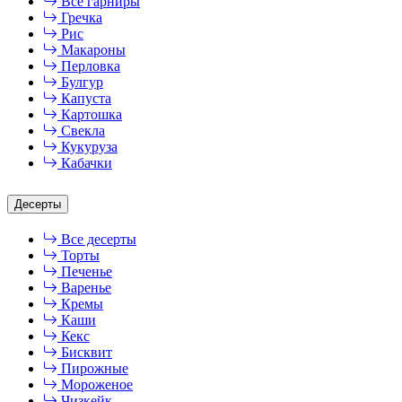
Все гарниры
Гречка
Рис
Макароны
Перловка
Булгур
Капуста
Картошка
Свекла
Кукуруза
Кабачки
Десерты
Все десерты
Торты
Печенье
Варенье
Кремы
Каши
Кекс
Бисквит
Пирожные
Мороженое
Чизкейк