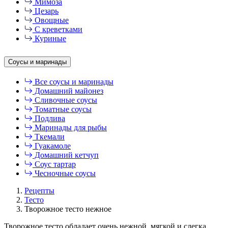
Мимоза
Цезарь
Овощные
С креветками
Куриные
Соусы и маринады
Все соусы и маринады
Домашний майонез
Сливочные соусы
Томатные соусы
Подлива
Маринады для рыбы
Ткемали
Гуакамоле
Домашний кетчуп
Соус тартар
Чесночные соусы
Рецепты
Тесто
Творожное тесто нежное
Творожное тесто обладает очень нежной, мягкой и слегка