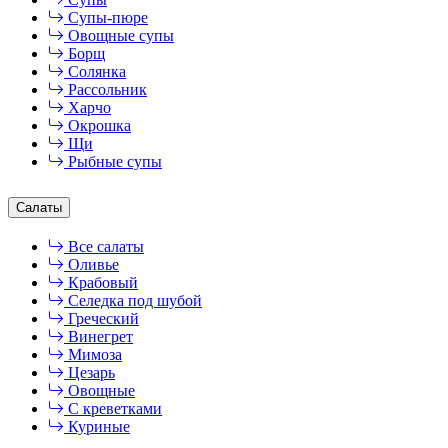
Супы-пюре
Овощные супы
Борщ
Солянка
Рассольник
Харчо
Окрошка
Щи
Рыбные супы
Салаты
Все салаты
Оливье
Крабовый
Селедка под шубой
Греческий
Винегрет
Мимоза
Цезарь
Овощные
С креветками
Куриные