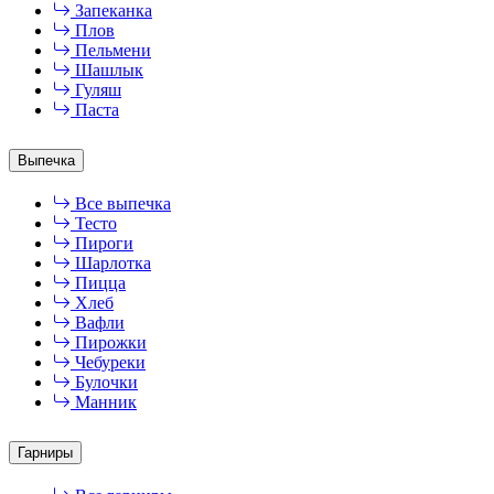
Запеканка
Плов
Пельмени
Шашлык
Гуляш
Паста
Выпечка
Все выпечка
Тесто
Пироги
Шарлотка
Пицца
Хлеб
Вафли
Пирожки
Чебуреки
Булочки
Манник
Гарниры