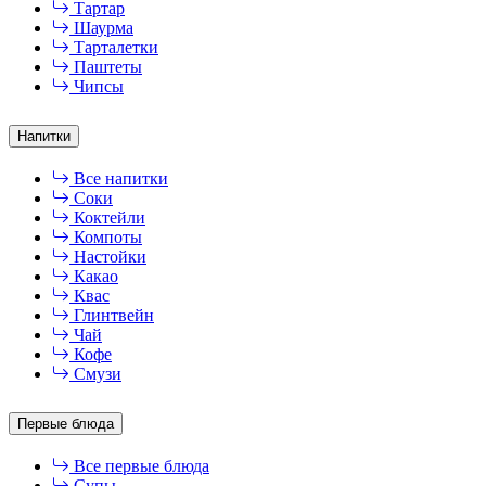
Тартар
Шаурма
Тарталетки
Паштеты
Чипсы
Напитки
Все напитки
Соки
Коктейли
Компоты
Настойки
Какао
Квас
Глинтвейн
Чай
Кофе
Смузи
Первые блюда
Все первые блюда
Супы