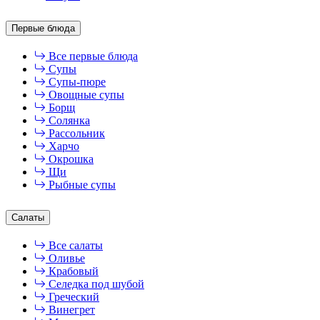
Первые блюда
Все первые блюда
Супы
Супы-пюре
Овощные супы
Борщ
Солянка
Рассольник
Харчо
Окрошка
Щи
Рыбные супы
Салаты
Все салаты
Оливье
Крабовый
Селедка под шубой
Греческий
Винегрет