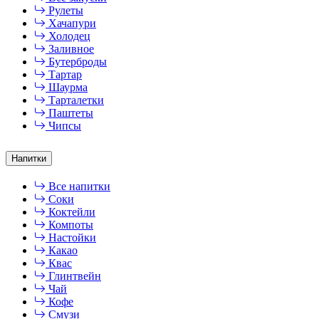
Рулеты
Хачапури
Холодец
Заливное
Бутерброды
Тартар
Шаурма
Тарталетки
Паштеты
Чипсы
Напитки
Все напитки
Соки
Коктейли
Компоты
Настойки
Какао
Квас
Глинтвейн
Чай
Кофе
Смузи