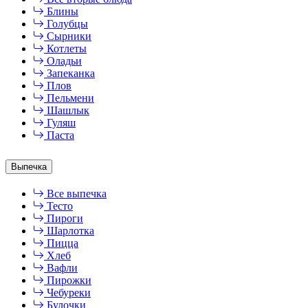
Блины
Голубцы
Сырники
Котлеты
Оладьи
Запеканка
Плов
Пельмени
Шашлык
Гуляш
Паста
Выпечка
Все выпечка
Тесто
Пироги
Шарлотка
Пицца
Хлеб
Вафли
Пирожки
Чебуреки
Булочки