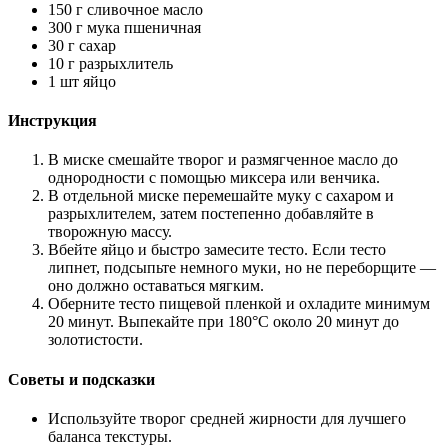
150 г сливочное масло
300 г мука пшеничная
30 г сахар
10 г разрыхлитель
1 шт яйцо
Инструкция
В миске смешайте творог и размягченное масло до
однородности с помощью миксера или венчика.
В отдельной миске перемешайте муку с сахаром и
разрыхлителем, затем постепенно добавляйте в
творожную массу.
Вбейте яйцо и быстро замесите тесто. Если тесто
липнет, подсыпьте немного муки, но не переборщите —
оно должно оставаться мягким.
Оберните тесто пищевой пленкой и охладите минимум
20 минут. Выпекайте при 180°С около 20 минут до
золотистости.
Советы и подсказки
Используйте творог средней жирности для лучшего
баланса текстуры.