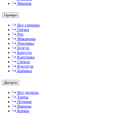
Манник
Гарниры
Все гарниры
Гречка
Рис
Макароны
Перловка
Булгур
Капуста
Картошка
Свекла
Кукуруза
Кабачки
Десерты
Все десерты
Торты
Печенье
Варенье
Кремы