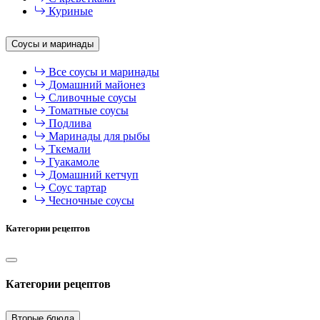
Куриные
Соусы и маринады
Все соусы и маринады
Домашний майонез
Сливочные соусы
Томатные соусы
Подлива
Маринады для рыбы
Ткемали
Гуакамоле
Домашний кетчуп
Соус тартар
Чесночные соусы
Категории рецептов
Категории рецептов
Вторые блюда