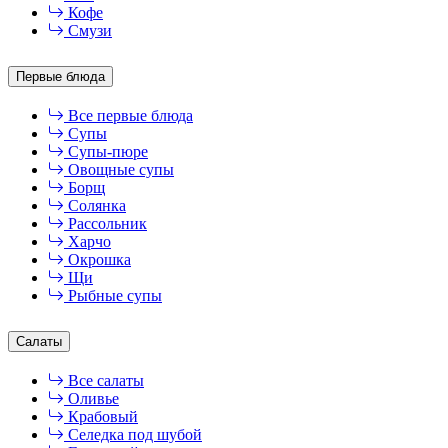
Кофе
Смузи
Первые блюда
Все первые блюда
Супы
Супы-пюре
Овощные супы
Борщ
Солянка
Рассольник
Харчо
Окрошка
Щи
Рыбные супы
Салаты
Все салаты
Оливье
Крабовый
Селедка под шубой