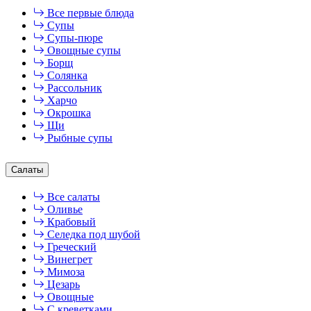
Все первые блюда
Супы
Супы-пюре
Овощные супы
Борщ
Солянка
Рассольник
Харчо
Окрошка
Щи
Рыбные супы
Салаты
Все салаты
Оливье
Крабовый
Селедка под шубой
Греческий
Винегрет
Мимоза
Цезарь
Овощные
С креветками