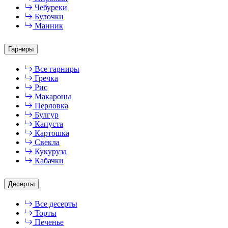
Чебуреки
Булочки
Манник
Гарниры
Все гарниры
Гречка
Рис
Макароны
Перловка
Булгур
Капуста
Картошка
Свекла
Кукуруза
Кабачки
Десерты
Все десерты
Торты
Печенье