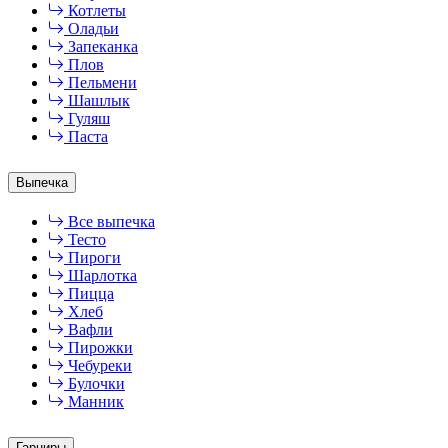
Котлеты
Оладьи
Запеканка
Плов
Пельмени
Шашлык
Гуляш
Паста
Выпечка
Все выпечка
Тесто
Пироги
Шарлотка
Пицца
Хлеб
Вафли
Пирожки
Чебуреки
Булочки
Манник
Гарниры