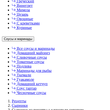
Греческий
Винегрет
Мимоза
Цезарь
Овощные
С креветками
Куриные
Соусы и маринады
Все соусы и маринады
Домашний майонез
Сливочные соусы
Томатные соусы
Подлива
Маринады для рыбы
Ткемали
Гуакамоле
Домашний кетчуп
Соус тартар
Чесночные соусы
Рецепты
Сырники
Сырники из рикотты с кленовым сиропом