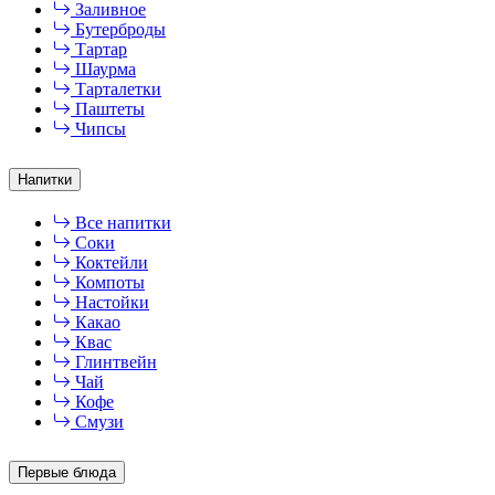
Заливное
Бутерброды
Тартар
Шаурма
Тарталетки
Паштеты
Чипсы
Напитки
Все напитки
Соки
Коктейли
Компоты
Настойки
Какао
Квас
Глинтвейн
Чай
Кофе
Смузи
Первые блюда