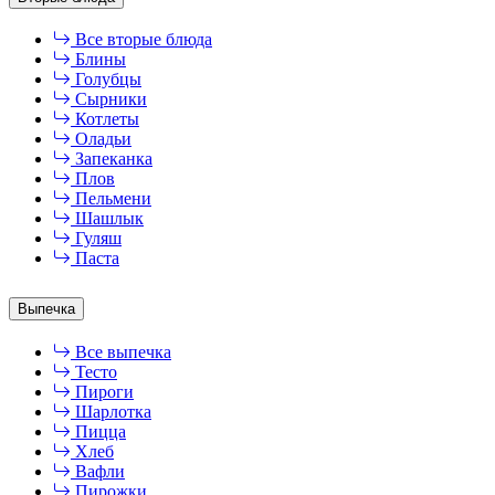
Все вторые блюда
Блины
Голубцы
Сырники
Котлеты
Оладьи
Запеканка
Плов
Пельмени
Шашлык
Гуляш
Паста
Выпечка
Все выпечка
Тесто
Пироги
Шарлотка
Пицца
Хлеб
Вафли
Пирожки