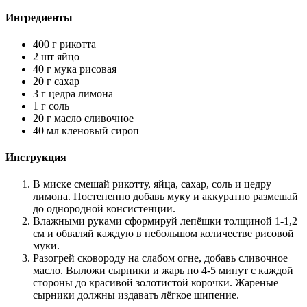
Ингредиенты
400 г рикотта
2 шт яйцо
40 г мука рисовая
20 г сахар
3 г цедра лимона
1 г соль
20 г масло сливочное
40 мл кленовый сироп
Инструкция
В миске смешай рикотту, яйца, сахар, соль и цедру
лимона. Постепенно добавь муку и аккуратно размешай
до однородной консистенции.
Влажными руками сформируй лепёшки толщиной 1-1,2
см и обваляй каждую в небольшом количестве рисовой
муки.
Разогрей сковороду на слабом огне, добавь сливочное
масло. Выложи сырники и жарь по 4-5 минут с каждой
стороны до красивой золотистой корочки. Жареные
сырники должны издавать лёгкое шипение.