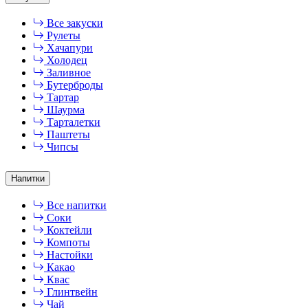
Все закуски
Рулеты
Хачапури
Холодец
Заливное
Бутерброды
Тартар
Шаурма
Тарталетки
Паштеты
Чипсы
Напитки
Все напитки
Соки
Коктейли
Компоты
Настойки
Какао
Квас
Глинтвейн
Чай