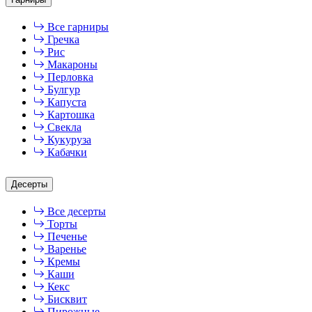
Все гарниры
Гречка
Рис
Макароны
Перловка
Булгур
Капуста
Картошка
Свекла
Кукуруза
Кабачки
Десерты
Все десерты
Торты
Печенье
Варенье
Кремы
Каши
Кекс
Бисквит
Пирожные