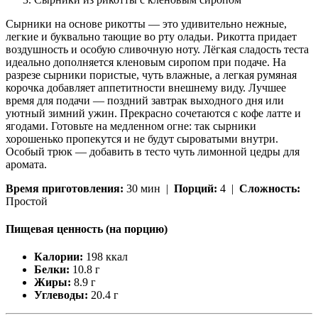
Сырники на основе рикотты — это удивительно нежные,
легкие и буквально тающие во рту оладьи. Рикотта придает
воздушность и особую сливочную ноту. Лёгкая сладость теста
идеально дополняется кленовым сиропом при подаче. На
разрезе сырники пористые, чуть влажные, а легкая румяная
корочка добавляет аппетитности внешнему виду. Лучшее
время для подачи — поздний завтрак выходного дня или
уютный зимний ужин. Прекрасно сочетаются с кофе латте и
ягодами. Готовьте на медленном огне: так сырники
хорошенько пропекутся и не будут сыроватыми внутри.
Особый трюк — добавить в тесто чуть лимонной цедры для
аромата.
Время приготовления:
30 мин |
Порций:
4 |
Сложность:
Простой
Пищевая ценность (на порцию)
Калории:
198 ккал
Белки:
10.8 г
Жиры:
8.9 г
Углеводы:
20.4 г