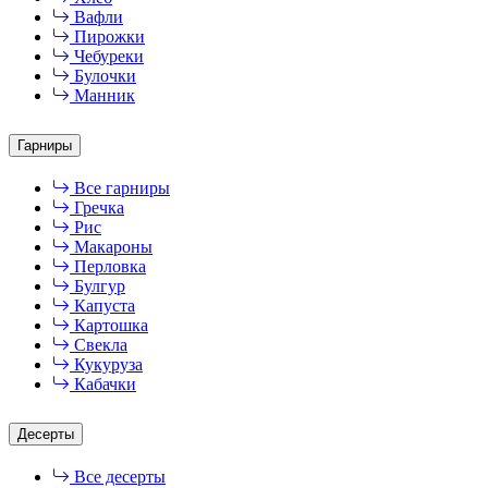
Вафли
Пирожки
Чебуреки
Булочки
Манник
Гарниры
Все гарниры
Гречка
Рис
Макароны
Перловка
Булгур
Капуста
Картошка
Свекла
Кукуруза
Кабачки
Десерты
Все десерты