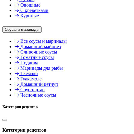
Овощные
С креветками
Куриные
Соусы и маринады
Все соусы и маринады
Домашний майонез
Сливочные соусы
Томатные соусы
Подлива
Маринады для рыбы
Ткемали
Гуакамоле
Домашний кетчуп
Соус тартар
Чесночные соусы
Категории рецептов
Категории рецептов