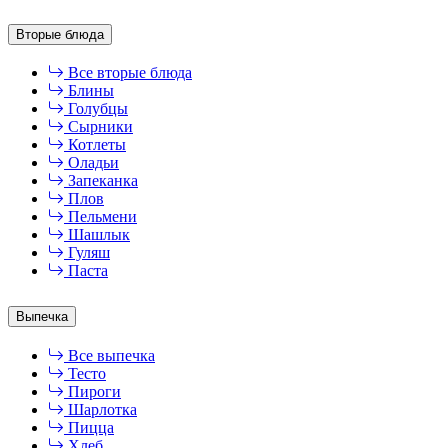
Вторые блюда
Все вторые блюда
Блины
Голубцы
Сырники
Котлеты
Оладьи
Запеканка
Плов
Пельмени
Шашлык
Гуляш
Паста
Выпечка
Все выпечка
Тесто
Пироги
Шарлотка
Пицца
Хлеб