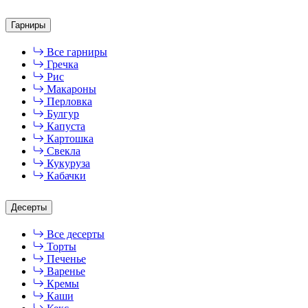
Гарниры
Все гарниры
Гречка
Рис
Макароны
Перловка
Булгур
Капуста
Картошка
Свекла
Кукуруза
Кабачки
Десерты
Все десерты
Торты
Печенье
Варенье
Кремы
Каши