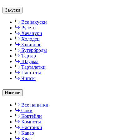
Закуски
Все закуски
Рулеты
Хачапури
Холодец
Заливное
Бутерброды
Тартар
Шаурма
Тарталетки
Паштеты
Чипсы
Напитки
Все напитки
Соки
Коктейли
Компоты
Настойки
Какао
Квас