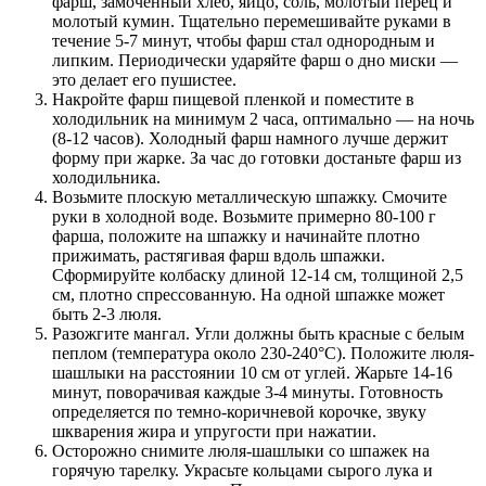
фарш, замоченный хлеб, яйцо, соль, молотый перец и
молотый кумин. Тщательно перемешивайте руками в
течение 5-7 минут, чтобы фарш стал однородным и
липким. Периодически ударяйте фарш о дно миски —
это делает его пушистее.
Накройте фарш пищевой пленкой и поместите в
холодильник на минимум 2 часа, оптимально — на ночь
(8-12 часов). Холодный фарш намного лучше держит
форму при жарке. За час до готовки достаньте фарш из
холодильника.
Возьмите плоскую металлическую шпажку. Смочите
руки в холодной воде. Возьмите примерно 80-100 г
фарша, положите на шпажку и начинайте плотно
прижимать, растягивая фарш вдоль шпажки.
Сформируйте колбаску длиной 12-14 см, толщиной 2,5
см, плотно спрессованную. На одной шпажке может
быть 2-3 люля.
Разожгите мангал. Угли должны быть красные с белым
пеплом (температура около 230-240°С). Положите люля-
шашлыки на расстоянии 10 см от углей. Жарьте 14-16
минут, поворачивая каждые 3-4 минуты. Готовность
определяется по темно-коричневой корочке, звуку
шкварения жира и упругости при нажатии.
Осторожно снимите люля-шашлыки со шпажек на
горячую тарелку. Украсьте кольцами сырого лука и