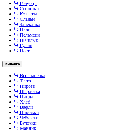
Голубцы
Сырники
Котлеты
Оладьи
Запеканка
Плов
Пельмени
Шашлык
Гуляш
Паста
Выпечка
Все выпечка
Тесто
Пироги
Шарлотка
Пицца
Хлеб
Вафли
Пирожки
Чебуреки
Булочки
Манник