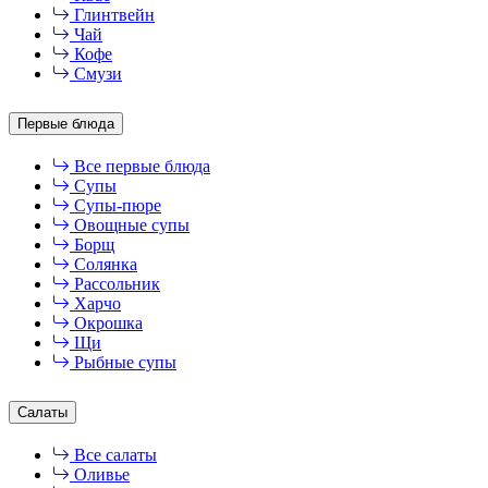
Глинтвейн
Чай
Кофе
Смузи
Первые блюда
Все первые блюда
Супы
Супы-пюре
Овощные супы
Борщ
Солянка
Рассольник
Харчо
Окрошка
Щи
Рыбные супы
Салаты
Все салаты
Оливье