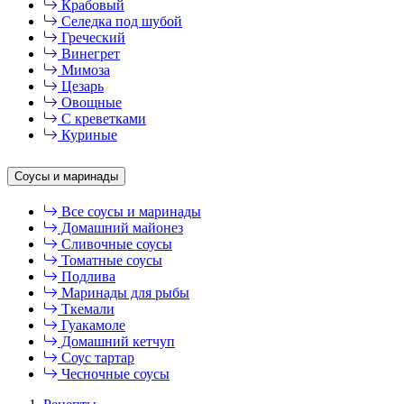
Крабовый
Селедка под шубой
Греческий
Винегрет
Мимоза
Цезарь
Овощные
С креветками
Куриные
Соусы и маринады
Все соусы и маринады
Домашний майонез
Сливочные соусы
Томатные соусы
Подлива
Маринады для рыбы
Ткемали
Гуакамоле
Домашний кетчуп
Соус тартар
Чесночные соусы