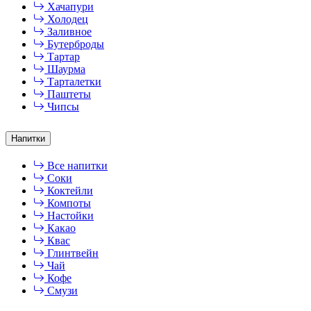
Хачапури
Холодец
Заливное
Бутерброды
Тартар
Шаурма
Тарталетки
Паштеты
Чипсы
Напитки
Все напитки
Соки
Коктейли
Компоты
Настойки
Какао
Квас
Глинтвейн
Чай
Кофе
Смузи