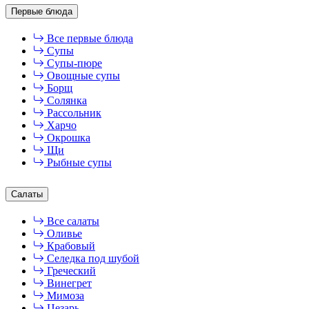
Первые блюда
Все первые блюда
Супы
Супы-пюре
Овощные супы
Борщ
Солянка
Рассольник
Харчо
Окрошка
Щи
Рыбные супы
Салаты
Все салаты
Оливье
Крабовый
Селедка под шубой
Греческий
Винегрет
Мимоза
Цезарь