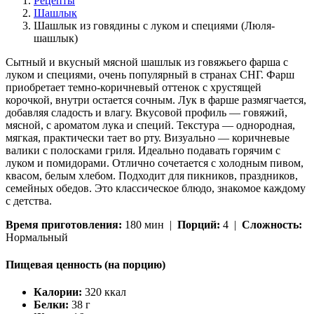
Рецепты
Шашлык
Шашлык из говядины с луком и специями (Люля-
шашлык)
Сытный и вкусный мясной шашлык из говяжьего фарша с
луком и специями, очень популярный в странах СНГ. Фарш
приобретает темно-коричневый оттенок с хрустящей
корочкой, внутри остается сочным. Лук в фарше размягчается,
добавляя сладость и влагу. Вкусовой профиль — говяжий,
мясной, с ароматом лука и специй. Текстура — однородная,
мягкая, практически тает во рту. Визуально — коричневые
валики с полосками гриля. Идеально подавать горячим с
луком и помидорами. Отлично сочетается с холодным пивом,
квасом, белым хлебом. Подходит для пикников, праздников,
семейных обедов. Это классическое блюдо, знакомое каждому
с детства.
Время приготовления:
180 мин |
Порций:
4 |
Сложность:
Нормальный
Пищевая ценность (на порцию)
Калории:
320 ккал
Белки:
38 г