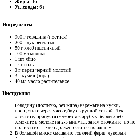
Жиры:
16 г
Углеводы:
6 г
Ингредиенты
900 г говядина (постная)
200 г лук репчатый
50 г хлеб пшеничный
100 мл молоко
1 шт яйцо
12 г соль
3 г перец черный молотый
3 г кумин (зира)
40 мл масло растительное
Инструкция
Говядину (постную, без жира) нарежьте на куски,
пропустите через мясорубку с крупной сеткой. Лук
очистите, пропустите через мясорубку. Белый хлеб
замочите в молоке на 2-3 минуты, затем отожмите, но не
полностью — хлеб должен остаться влажным.
В большой миске смешайте говяжий фарш, луковый