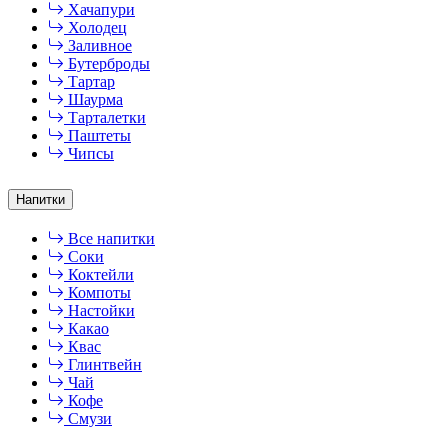
Хачапури
Холодец
Заливное
Бутерброды
Тартар
Шаурма
Тарталетки
Паштеты
Чипсы
Напитки
Все напитки
Соки
Коктейли
Компоты
Настойки
Какао
Квас
Глинтвейн
Чай
Кофе
Смузи