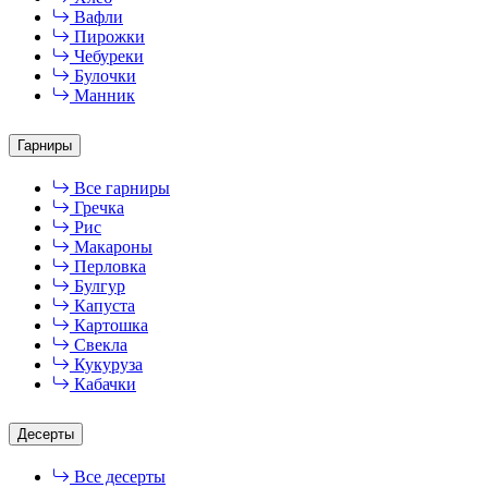
Вафли
Пирожки
Чебуреки
Булочки
Манник
Гарниры
Все гарниры
Гречка
Рис
Макароны
Перловка
Булгур
Капуста
Картошка
Свекла
Кукуруза
Кабачки
Десерты
Все десерты