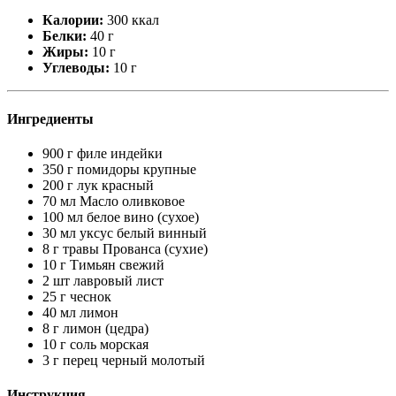
Калории:
300 ккал
Белки:
40 г
Жиры:
10 г
Углеводы:
10 г
Ингредиенты
900 г филе индейки
350 г помидоры крупные
200 г лук красный
70 мл Масло оливковое
100 мл белое вино (сухое)
30 мл уксус белый винный
8 г травы Прованса (сухие)
10 г Тимьян свежий
2 шт лавровый лист
25 г чеснок
40 мл лимон
8 г лимон (цедра)
10 г соль морская
3 г перец черный молотый
Инструкция