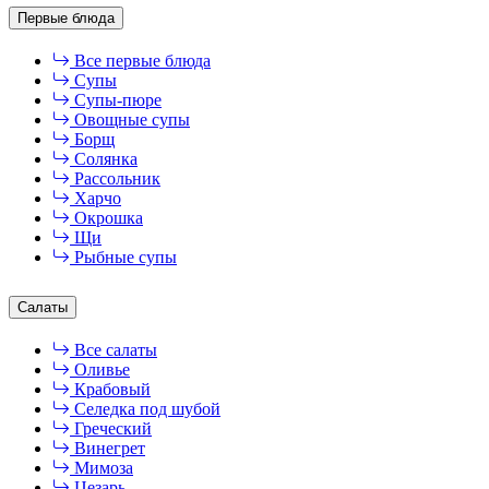
Первые блюда
Все первые блюда
Супы
Супы-пюре
Овощные супы
Борщ
Солянка
Рассольник
Харчо
Окрошка
Щи
Рыбные супы
Салаты
Все салаты
Оливье
Крабовый
Селедка под шубой
Греческий
Винегрет
Мимоза
Цезарь