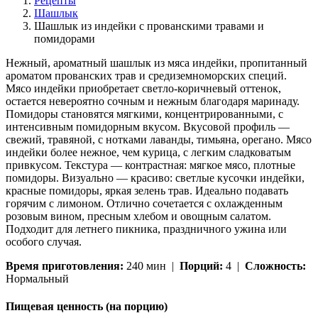
Рецепты
Шашлык
Шашлык из индейки с прованскими травами и
помидорами
Нежный, ароматный шашлык из мяса индейки, пропитанный
ароматом прованских трав и средиземноморских специй.
Мясо индейки приобретает светло-коричневый оттенок,
остается невероятно сочным и нежным благодаря маринаду.
Помидоры становятся мягкими, концентрированными, с
интенсивным помидорным вкусом. Вкусовой профиль —
свежий, травяной, с нотками лаванды, тимьяна, орегано. Мясо
индейки более нежное, чем курица, с легким сладковатым
привкусом. Текстура — контрастная: мягкое мясо, плотные
помидоры. Визуально — красиво: светлые кусочки индейки,
красные помидоры, яркая зелень трав. Идеально подавать
горячим с лимоном. Отлично сочетается с охлажденным
розовым вином, пресным хлебом и овощным салатом.
Подходит для летнего пикника, праздничного ужина или
особого случая.
Время приготовления:
240 мин |
Порций:
4 |
Сложность:
Нормальный
Пищевая ценность (на порцию)