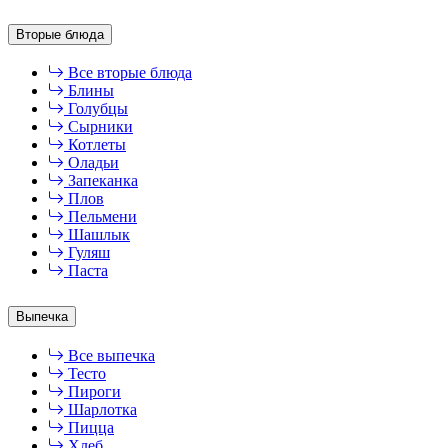
Вторые блюда
Все вторые блюда
Блины
Голубцы
Сырники
Котлеты
Оладьи
Запеканка
Плов
Пельмени
Шашлык
Гуляш
Паста
Выпечка
Все выпечка
Тесто
Пироги
Шарлотка
Пицца
Хлеб