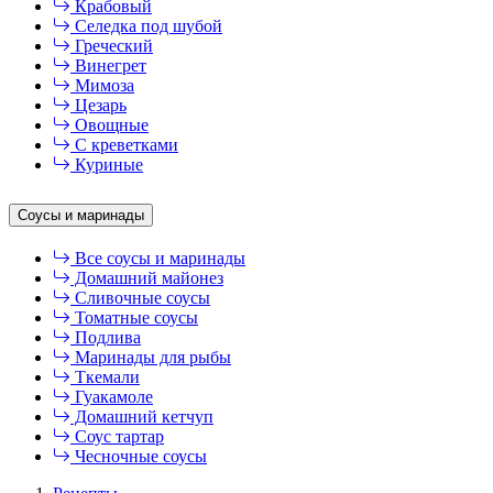
Крабовый
Селедка под шубой
Греческий
Винегрет
Мимоза
Цезарь
Овощные
С креветками
Куриные
Соусы и маринады
Все соусы и маринады
Домашний майонез
Сливочные соусы
Томатные соусы
Подлива
Маринады для рыбы
Ткемали
Гуакамоле
Домашний кетчуп
Соус тартар
Чесночные соусы