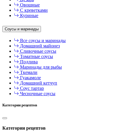
Овощные
С креветками
Куриные
Соусы и маринады
Все соусы и маринады
Домашний майонез
Сливочные соусы
Томатные соусы
Подлива
Маринады для рыбы
Ткемали
Гуакамоле
Домашний кетчуп
Соус тартар
Чесночные соусы
Категории рецептов
Категории рецептов