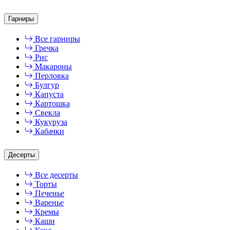
Гарниры
Все гарниры
Гречка
Рис
Макароны
Перловка
Булгур
Капуста
Картошка
Свекла
Кукуруза
Кабачки
Десерты
Все десерты
Торты
Печенье
Варенье
Кремы
Каши