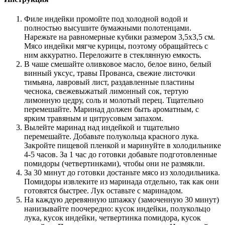
Филе индейки промойте под холодной водой и
полностью высушите бумажными полотенцами.
Нарежьте на равномерные кубики размером 3,5х3,5 см.
Мясо индейки мягче курицы, поэтому обращайтесь с
ним аккуратно. Переложите в стеклянную емкость.
В чаше смешайте оливковое масло, белое вино, белый
винный уксус, травы Прованса, свежие листочки
тимьяна, лавровый лист, раздавленные пластины
чеснока, свежевыжатый лимонный сок, тертую
лимонную цедру, соль и молотый перец. Тщательно
перемешайте. Маринад должен быть ароматным, с
ярким травяным и цитрусовым запахом.
Вылейте маринад над индейкой и тщательно
перемешайте. Добавьте полукольца красного лука.
Закройте пищевой пленкой и маринуйте в холодильнике
4-5 часов. За 1 час до готовки добавьте подготовленные
помидоры (четвертинками), чтобы они не размякли.
За 30 минут до готовки достаньте мясо из холодильника.
Помидоры извлеките из маринада отдельно, так как они
готовятся быстрее. Лук оставьте с маринадом.
На каждую деревянную шпажку (замоченную 30 минут)
нанизывайте поочередно: кусок индейки, полукольцо
лука, кусок индейки, четвертинка помидора, кусок