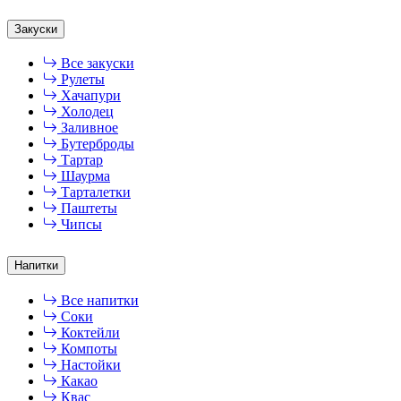
Закуски
Все закуски
Рулеты
Хачапури
Холодец
Заливное
Бутерброды
Тартар
Шаурма
Тарталетки
Паштеты
Чипсы
Напитки
Все напитки
Соки
Коктейли
Компоты
Настойки
Какао
Квас