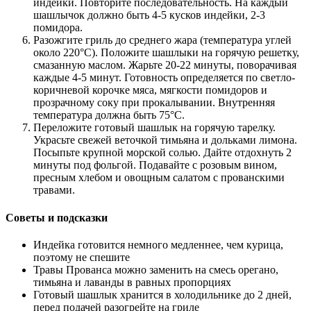
индейки. Повторите последовательность. На каждый
шашлычок должно быть 4-5 кусков индейки, 2-3
помидора.
Разожгите гриль до среднего жара (температура углей
около 220°С). Положите шашлыки на горячую решетку,
смазанную маслом. Жарьте 20-22 минуты, поворачивая
каждые 4-5 минут. Готовность определяется по светло-
коричневой корочке мяса, мягкости помидоров и
прозрачному соку при прокалывании. Внутренняя
температура должна быть 75°С.
Переложите готовый шашлык на горячую тарелку.
Украсьте свежей веточкой тимьяна и дольками лимона.
Посыпьте крупной морской солью. Дайте отдохнуть 2
минуты под фольгой. Подавайте с розовым вином,
пресным хлебом и овощным салатом с прованскими
травами.
Советы и подсказки
Индейка готовится немного медленнее, чем курица,
поэтому не спешите
Травы Прованса можно заменить на смесь орегано,
тимьяна и лаванды в равных пропорциях
Готовый шашлык хранится в холодильнике до 2 дней,
перед подачей разогрейте на гриле