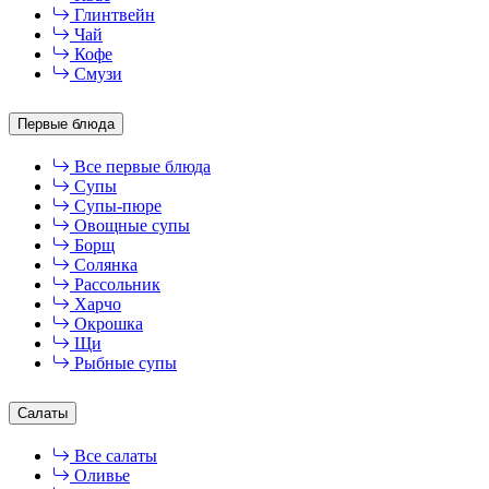
Глинтвейн
Чай
Кофе
Смузи
Первые блюда
Все первые блюда
Супы
Супы-пюре
Овощные супы
Борщ
Солянка
Рассольник
Харчо
Окрошка
Щи
Рыбные супы
Салаты
Все салаты
Оливье