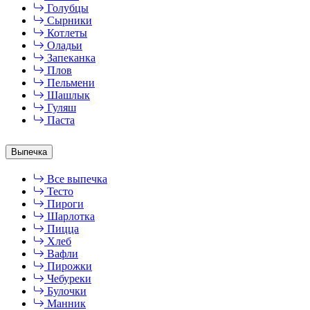
Голубцы
Сырники
Котлеты
Оладьи
Запеканка
Плов
Пельмени
Шашлык
Гуляш
Паста
Выпечка
Все выпечка
Тесто
Пироги
Шарлотка
Пицца
Хлеб
Вафли
Пирожки
Чебуреки
Булочки
Манник