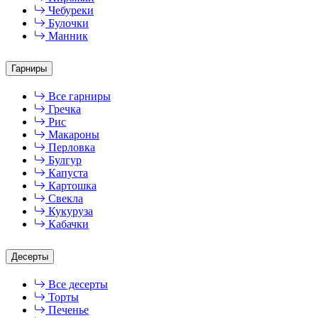
Чебуреки
Булочки
Манник
Гарниры
Все гарниры
Гречка
Рис
Макароны
Перловка
Булгур
Капуста
Картошка
Свекла
Кукуруза
Кабачки
Десерты
Все десерты
Торты
Печенье