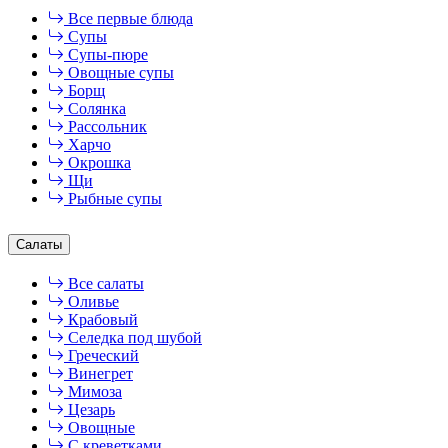
Все первые блюда
Супы
Супы-пюре
Овощные супы
Борщ
Солянка
Рассольник
Харчо
Окрошка
Щи
Рыбные супы
Салаты
Все салаты
Оливье
Крабовый
Селедка под шубой
Греческий
Винегрет
Мимоза
Цезарь
Овощные
С креветками