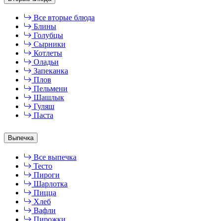
Все вторые блюда
Блины
Голубцы
Сырники
Котлеты
Оладьи
Запеканка
Плов
Пельмени
Шашлык
Гуляш
Паста
Выпечка
Все выпечка
Тесто
Пироги
Шарлотка
Пицца
Хлеб
Вафли
Пирожки