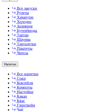
Все закуски
Рулеты
Хачапури
Холодец
Заливное
Бутерброды
Тартар
Шаурма
Тарталетки
Паштеты
Чипсы
Напитки
Все напитки
Соки
Коктейли
Компоты
Настойки
Какао
Квас
Глинтвейн
Чай