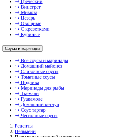
Греческий
Винегрет
Мимоза
Цезарь
Овощные
С креветками
Куриные
Соусы и маринады
Все соусы и маринады
Домашний майонез
Сливочные соусы
Томатные соусы
Подлива
Маринады для рыбы
Ткемали
Гуакамоле
Домашний кетчуп
Соус тартар
Чесночные соусы
Рецепты
Пельмени
Пельмени с курицей и травами