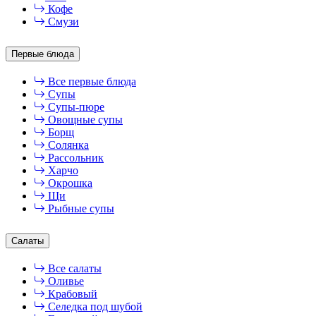
Кофе
Смузи
Первые блюда
Все первые блюда
Супы
Супы-пюре
Овощные супы
Борщ
Солянка
Рассольник
Харчо
Окрошка
Щи
Рыбные супы
Салаты
Все салаты
Оливье
Крабовый
Селедка под шубой