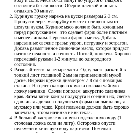
воду и соль. Месь 10-12 минут до упругого, гладкого
состояния без липкости. Оберни пленкой и оставь
отдыхать 30 минут.
Куриную грудку нарежь на куски размером 2-3 см.
Пропусти через мясорубку вместе с очищенным от
шелухи луком. Куриное мясо должно быть холодным
перед пропусканием - это сделает фарш более плотным
и менее липким. Переложи фарш в миску. Добавь
нарезанные свежие травы: укроп, петрушку и эстрагон.
Добавь размягченное сливочное масло, которое придаст
начинке нежность и сочность. Посолй, поперчи. Хорошо
перемешай руками 1-2 минуты до однородного
состояния.
Разделай тесто на четыре части. Одну часть раскатай в
тонкий лист толщиной 2 мм на припыленной мукой
доске. Вырежи кружки диаметром 7-8 см с помощью
стакана. На центр каждого кружка положи чайную
ложку начинки. Сложи пополам, аккуратно сдавливая
края. Затем загни концы полукруга и соедини их, слегка
сдавливая - должна получиться форма напоминающая
мухомор или ушко. Край пельменя должен быть хорошо
запечатан, чтобы начинка не вытекла.
В большой кастрюле вскипяти подсоленную воду (1
столовая ложка соли на литр). Осторожно опусти
пельмени в кипящую воду партиями. Помешай