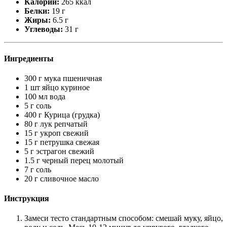
Калории:
265 ккал
Белки:
19 г
Жиры:
6.5 г
Углеводы:
31 г
Ингредиенты
300 г мука пшеничная
1 шт яйцо куриное
100 мл вода
5 г соль
400 г Курица (грудка)
80 г лук репчатый
15 г укроп свежий
15 г петрушка свежая
5 г эстрагон свежий
1.5 г черный перец молотый
7 г соль
20 г сливочное масло
Инструкция
Замеси тесто стандартным способом: смешай муку, яйцо,