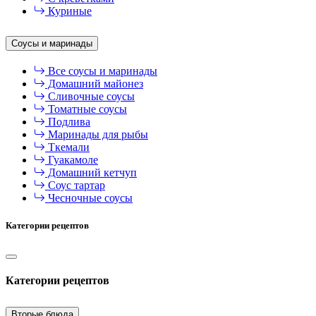
Куриные
Соусы и маринады
Все соусы и маринады
Домашний майонез
Сливочные соусы
Томатные соусы
Подлива
Маринады для рыбы
Ткемали
Гуакамоле
Домашний кетчуп
Соус тартар
Чесночные соусы
Категории рецептов
Категории рецептов
Вторые блюда